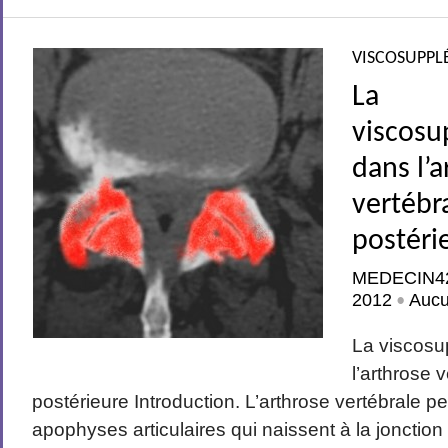
VISCOSUPPL
La
viscosu
dans l’
vertébr
postéri
MEDECIN4
2012
Auc
•
La viscosu
l’arthrose 
postérieure Introduction. L’arthrose vertébrale p
apophyses articulaires qui naissent à la jonctio