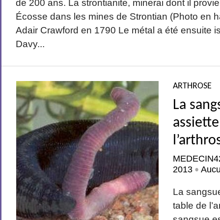
de 200 ans. La strontianite, minerai dont il provie
Écosse dans les mines de Strontian (Photo en h
Adair Crawford en 1790 Le métal a été ensuite i
Davy...
ARTHROSE
La sang
assiette
l’arthro
MEDECIN4
2013
Auc
•
La sangsue
table de l’
sangsue es