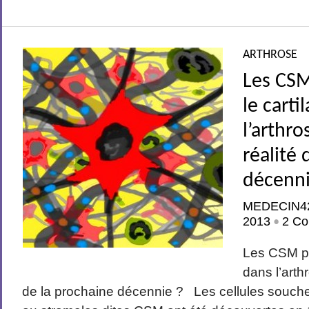
ARTHROSE
Les CSM
le carti
l’arthro
réalité 
décenni
MEDECIN4
2013
2 Co
•
Les CSM po
dans l’arth
de la prochaine décennie ? Les cellules sou