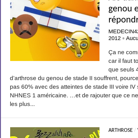
genou 
répondr
MEDECIN4
2012
Auc
•
Ça ne com
car il faut
que seuls 
d’arthrose du genou de stade II souffrent, pour
pas 60% avec des atteintes de stade III voire IV
NHNES 1 américaine. …et de rajouter que ce ne 
les plus...
ARTHROSE
/