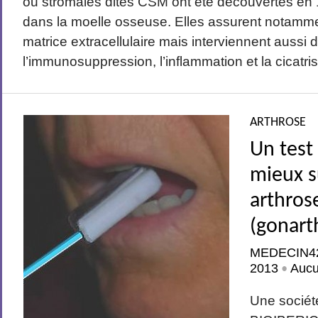
ou stromales dites CSM ont été découvertes en 
dans la moelle osseuse. Elles assurent notamme
matrice extracellulaire mais interviennent aussi 
l’immunosuppression, l’inflammation et la cicatris
ARTHROSE
Un test 
mieux su
arthros
(gonart
MEDECIN4
2013
Auc
•
Une sociét