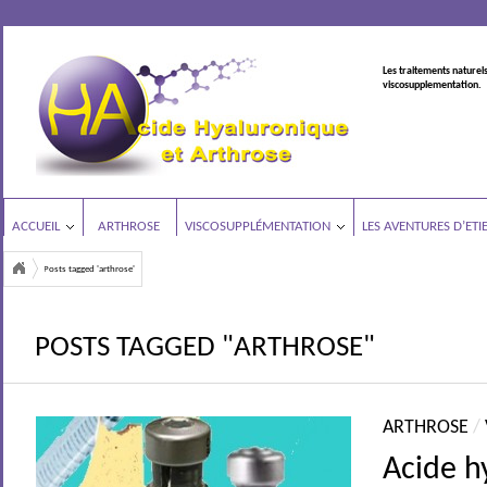
Les traitements naturels
viscosupplementation.
ACCUEIL
ARTHROSE
VISCOSUPPLÉMENTATION
LES AVENTURES D’ETI
Posts tagged 'arthrose'
POSTS TAGGED "ARTHROSE"
ARTHROSE
/
Acide h