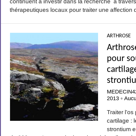
continuent à investir dans la recherche à traver
thérapeutiques locaux pour traiter une affection qu
ARTHROSE
Arthrose
pour so
cartilag
stronti
MEDECIN4
2013
Auc
•
Traiter l’o
cartilage : 
strontium 