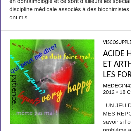
en ophtalmologie et ce sont d’ailleurs les spécial
discipline médicale associés à des biochimistes 
ont mis...
VISCOSUPPL
ACIDE 
ET ART
LES FO
MEDECIN4
2012
18 C
•
UN JEU D
MES REPON
savoir si l
problème ap