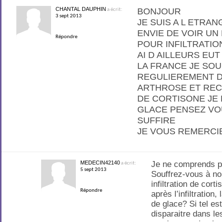
CHANTAL DAUPHIN
BONJOUR
a écrit:
3 sept 2013
JE SUIS A L ETRA
ENVIE DE VOIR UN
Répondre
POUR INFILTRATIO
AI D AILLEURS EU
LA FRANCE JE SO
REGULIEREMENT 
ARTHROSE ET REC
DE CORTISONE JE 
GLACE PENSEZ VO
SUFFIRE
JE VOUS REMERCI
MEDECIN42140
Je ne comprends pa
a écrit:
5 sept 2013
Souffrez-vous à no
infiltration de cor
Répondre
après l’infiltration, 
de glace? Si tel est
disparaitre dans l