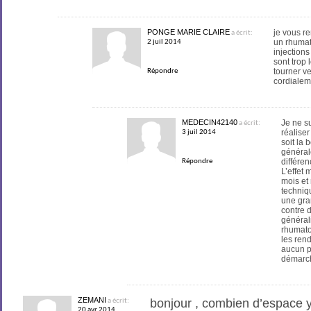
PONGE MARIE CLAIRE
je vous r
a écrit:
un rhumat
2 juil 2014
injections
sont trop 
tourner v
Répondre
cordialem
MEDECIN42140
Je ne su
a écrit:
réalise
3 juil 2014
soit la 
général
différen
Répondre
L’effet
mois et
techniq
une gra
contre 
général
rhumato
les ren
aucun p
démarch
ZEMANI
bonjour , combien d’espace y a
a écrit:
20 avr 2014