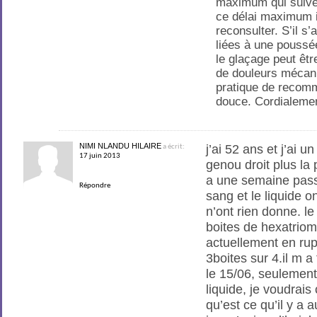
maximum qui suivent
ce délai maximum il
reconsulter. S’il s’
liées à une poussé
le glaçage peut être
de douleurs mécani
pratique de recomm
douce. Cordialeme
NIMI NLANDU HILAIRE
j’ai 52 ans et j’ai 
a écrit:
17 juin 2013
genou droit plus la 
a une semaine passe
Répondre
sang et le liquide 
n’ont rien donne. l
boites de hexatriom
actuellement en rupt
3boites sur 4.il m a 
le 15/06, seulement 
liquide, je voudrai
qu’est ce qu’il y a a