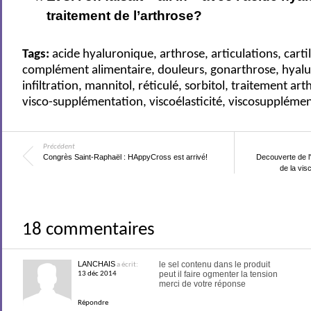
traitement de l’arthrose?
Tags:
acide hyaluronique
,
arthrose
,
articulations
,
carti
complément alimentaire
,
douleurs
,
gonarthrose
,
hyal
infiltration
,
mannitol
,
réticulé
,
sorbitol
,
traitement art
visco-supplémentation
,
viscoélasticité
,
viscosuppléme
Précédent
Congrès Saint-Raphaël : HAppyCross est arrivé!
Decouverte de l
de la vis
18 commentaires
LANCHAIS
le sel contenu dans le produit
a écrit:
peut il faire ogmenter la tension
13 déc 2014
merci de votre réponse
Répondre