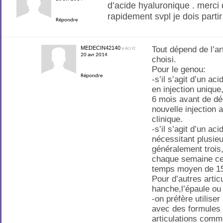
d’acide hyaluronique . merc
rapidement svpl je dois partir 
Répondre
MEDECIN42140
Tout dépend de l’art
a écrit:
20 avr 2014
choisi.
Pour le genou:
Répondre
-s’il s’agit d’un ac
en injection uniqu
6 mois avant de dé
nouvelle injection 
clinique.
-s’il s’agit d’un ac
nécessitant plusieu
généralement trois,
chaque semaine ce
temps moyen de 15
Pour d’autres arti
hanche,l’épaule ou 
-on préfère utilise
avec des formules
articulations comm