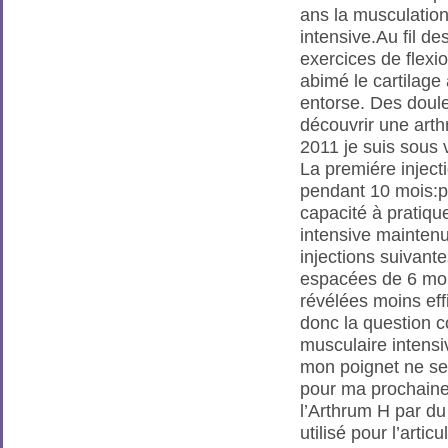
ans la musculation
intensive.Au fil de
exercices de flexi
abimé le cartilage 
entorse. Des doul
découvrir une arth
2011 je suis sous 
La premiére injecti
pendant 10 mois:p
capacité à pratiqu
intensive mainten
injections suivant
espacées de 6 mo
révélées moins ef
donc la question c
musculaire intensiv
mon poignet ne ser
pour ma prochaine
l’Arthrum H par d
utilisé pour l’arti