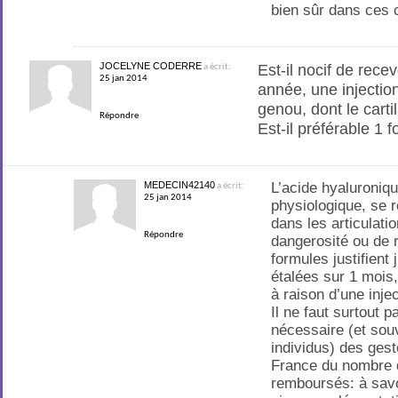
bien sûr dans ces c
JOCELYNE CODERRE
Est-il nocif de rece
a écrit:
25 jan 2014
année, une injecti
genou, dont le cart
Répondre
Est-il préférable 1 
MEDECIN42140
L’acide hyaluroniq
a écrit:
25 jan 2014
physiologique, se 
dans les articulati
Répondre
dangerosité ou de 
formules justifient 
étalées sur 1 mois
à raison d’une inj
Il ne faut surtout 
nécessaire (et souv
individus) des gest
France du nombre 
remboursés: à sav