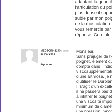
adaptant la quantit
l’articulation du p
plus dense il suppo
subie par mon poig
de la musculation.
vous remercie par
réponse. Cordiale
MEDECIN42140
Monsieur,
a écrit:
30 mar 2013
Sans préjuger de l’
poignet, élément qu
Répondre
compte dans l’indic
viscosupplémentati
d’une arthrose, je 
d’utiliser le Durola
Il s’agit d’un exce
il ne passera pas d
à infiltrer le poigne
une viscosité impo
minimum de diamètre
une pression import