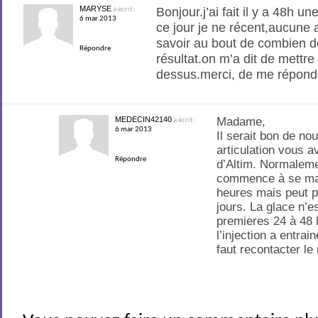
MARYSE
Bonjour.j’ai fait il y a 48h une
a écrit:
6 mar 2013
ce jour je ne récent,aucune 
savoir au bout de combien d
Répondre
résultat.on m’a dit de mettre
dessus.merci, de me répond
MEDECIN42140
Madame,
a écrit:
6 mar 2013
Il serait bon de no
articulation vous av
Répondre
d’Altim. Normalemen
commence à se mani
heures mais peut p
jours. La glace n’e
premieres 24 à 48 
l’injection a entrai
faut recontacter le