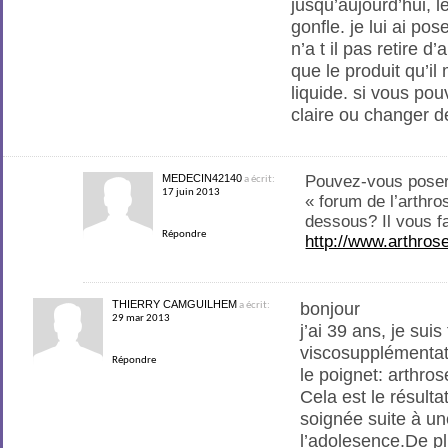
jusqu’aujourd’hui, l
gonfle. je lui ai po
n’a t il pas retire d’
que le produit qu’i
liquide. si vous pou
claire ou changer d
MEDECIN42140
Pouvez-vous poser 
a écrit:
17 juin 2013
« forum de l’arthros
dessous? Il vous f
Répondre
http://www.arthros
THIERRY CAMGUILHEM
bonjour
a écrit:
29 mar 2013
j’ai 39 ans, je suis
viscosupplémenta
Répondre
le poignet: arthro
Cela est le résult
soignée suite à un
l’adolesence.De pl