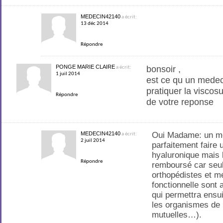
MEDECIN42140
a écrit:
13 déc 2014
Répondre
PONGE MARIE CLAIRE
bonsoir ,
a écrit:
1 juil 2014
est ce qu un medec
pratiquer la visco
Répondre
de votre reponse
MEDECIN42140
Oui Madame: un mé
a écrit:
2 juil 2014
parfaitement faire 
hyaluronique mais 
Répondre
remboursé car seu
orthopédistes et m
fonctionnelle sont 
qui permettra ensui
les organismes de
mutuelles…).