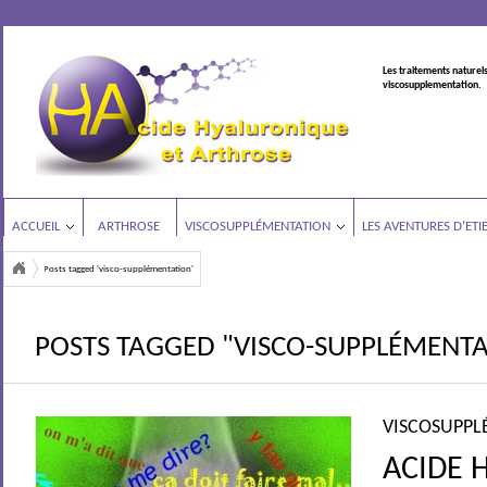
Les traitements naturels
viscosupplementation.
ACCUEIL
ARTHROSE
VISCOSUPPLÉMENTATION
LES AVENTURES D’ETI
Posts tagged 'visco-supplémentation'
POSTS TAGGED "VISCO-SUPPLÉMENTA
VISCOSUPPL
ACIDE 