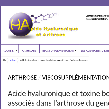
Les traitements naturels
viscosupplementation.
ACCUEIL
ARTHROSE
VISCOSUPPLÉMENTATION
LES AVENTURES D’ETI
Arthrose
Acide hyaluronique et toxine botulinique associés dans l’arthrose du genou.
<
ARTHROSE
/
VISCOSUPPLÉMENTATIO
Acide hyaluronique et toxine b
associés dans l’arthrose du gen