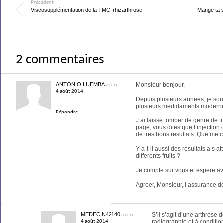
Précédent
Viscosupplémentation de la TMC: rhizarthrose
Mange ta s
2 commentaires
ANTONIO LUEMBA
Monsieur bonjour,
a écrit:
4 août 2014
Depuis plusieurs annees, je souff
plusieurs medidaments moderne,
Répondre
J ai laisse tomber de genre de t
page, vous dites que l injection
de tres bons resultats. Que me 
Y a-t-il aussi des resultats a s
differents fruits ?
Je compte sur vous et espere av
Agreer, Monsieur, l assurance d
MEDECIN42140
S’il s’agit d’une arthrose 
a écrit:
radiographie et à conditi
4 août 2014