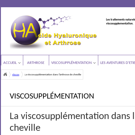
Les traitements naturels
viscosupplementation.
ACCUEIL
ARTHROSE
VISCOSUPPLÉMENTATION
LES AVENTURES D’ETI
Viscosupplémentation
La viscosupplémentation dans l’arthrose de cheville
<
VISCOSUPPLÉMENTATION
La viscosupplémentation dans l
cheville