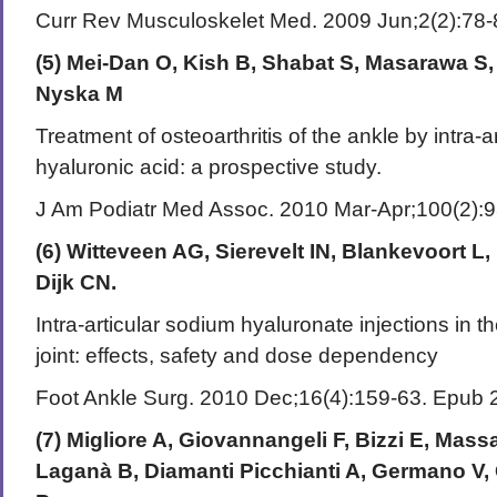
Curr Rev Musculoskelet Med. 2009 Jun;2(2):78
(5) Mei-Dan O, Kish B, Shabat S, Masarawa S,
Nyska M
Treatment of osteoarthritis of the ankle by intra-ar
hyaluronic acid: a prospective study.
J Am Podiatr Med Assoc. 2010 Mar-Apr;100(2):9
(6) Witteveen AG, Sierevelt IN, Blankevoort L
Dijk CN.
Intra-articular sodium hyaluronate injections in th
joint: effects, safety and dose dependency
Foot Ankle Surg. 2010 Dec;16(4):159-63. Epub 
(7) Migliore A, Giovannangeli F, Bizzi E, Massa
Laganà B, Diamanti Picchianti A, Germano V, G