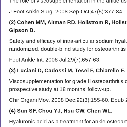
The role of viscosupplementation in the ankle u
J Foot Ankle Surg. 2008 Sep-Oct;47(5):377-84.
(2) Cohen MM, Altman RD, Hollstrom R, Holls
Gipson B.
Safety and efficacy of intra-articular sodium hya
randomized, double-blind study for osteoarthritis 
Foot Ankle Int. 2008 Jul;29(7):657-63.
(3) Luciani D, Cadossi M, Tesei F, Chiarello E,
Viscosupplementation for grade II osteoarthritis o
prospective study at 18 months’ follow-up.
Chir Organi Mov. 2008 Dec;92(3):155-60. Epub 
(4) Sun SF, Chou YJ, Hsu CW, Chen WL.
Hyaluronic acid as a treatment for ankle osteoarth