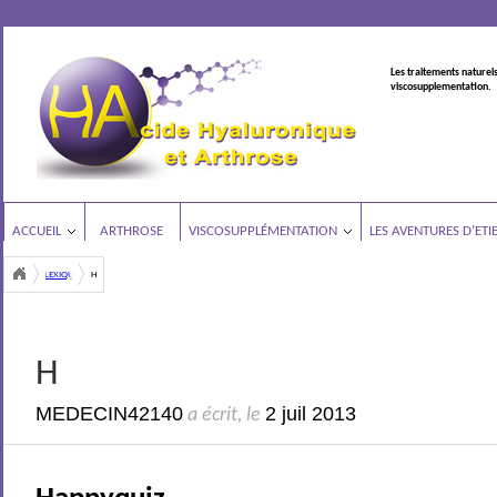
Les traitements naturels
viscosupplementation.
ACCUEIL
ARTHROSE
VISCOSUPPLÉMENTATION
LES AVENTURES D’ETI
LEXIQUE
H
H
MEDECIN42140
2 juil 2013
a écrit, le