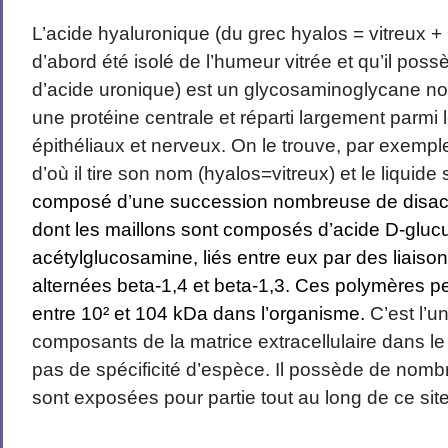
L’acide hyaluronique (du grec hyalos = vitreux + 
d’abord été isolé de l’
humeur vitrée
et qu’il poss
d’acide uronique) est un glycosaminoglycane non
une protéine centrale et réparti largement parmi l
épithéliaux et nerveux. On le trouve, par exemple
d’où il tire son nom (hyalos=vitreux)
et le liquide
composé d’une succession nombreuse de
disa
dont les maillons sont composés d’
acide D-gluc
acétylglucosamine
, liés entre eux par des
liaiso
alternées beta-1,4 et beta-1,3. Ces polymères pe
entre 10² et 10
4
kDa
dans l’organisme.
C’est l’u
composants de la matrice extracellulaire dans le
pas de spécificité d’espèce. Il possède de nomb
sont exposées pour partie tout au long de ce site