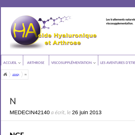
Les traitements naturels
viscosupplementation.
ACCUEIL
ARTHROSE
VISCOSUPPLÉMENTATION
LES AVENTURES D’ETI
LEXIQUE
N
N
MEDECIN42140
26 juin 2013
a écrit, le