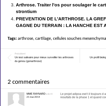
Arthrose. Traiter l’os pour soulager le cart
strontium
PREVENTION DE L’ARTHROSE. LA GRE
GAGNE DU TERRAIN : LA HANCHE EST 
Tags:
arthrose
,
cartilage
,
cellules souches mesenchyma
Précédent
Un test salivaire pour mieux surveiller les arthroses
Un profil biol
du genou (gonarthrose)
2 commentaires
MME RAYNARD
Le projet adipoa ewt t il toujours d 
a écrit:
resultats de la phase 1 et quand 
21 mai 2014