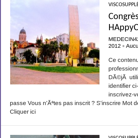
VISCOSUPPL
Congrès
HAppyCr
MEDECIN4
2012
Auc
•
Ce conten
profession
DÃ©jÃ utili
identifier 
inscrivez-v
passe Vous n'Ãªtes pas inscrit ? S'inscrire Mot 
Cliquer ici