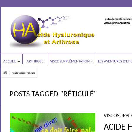
Les traitements naturels
viscosupplementation.
ACCUEIL
ARTHROSE
VISCOSUPPLÉMENTATION
LES AVENTURES D’ETI
Posts tagged 'réticulé'
POSTS TAGGED "RÉTICULÉ"
VISCOSUPPL
ACIDE 