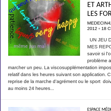
ET ART
LES FO
MEDECIN4
2012
18 C
•
UN JEU D
MES REPON
savoir si l
problème ap
marcher un peu. La viscosupplémentation impose 
relatif dans les heures suivant son application. C
reprise de la marche d’agrément ou le sport do
au moins 24 heures...
ESPACE MÉD