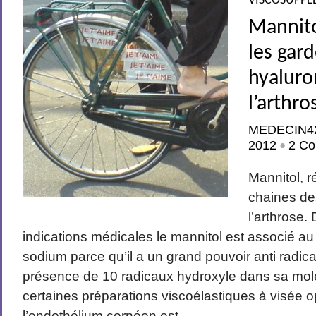
VISCOSUPPL
Mannitol
les gar
hyaluro
l’arthro
MEDECIN4
2012
2 Co
•
Mannitol, r
chaines de
l’arthrose
indications médicales le mannitol est associé a
sodium parce qu’il a un grand pouvoir anti radical
présence de 10 radicaux hydroxyle dans sa molé
certaines préparations viscoélastiques à visée 
l’endothélium cornéen est...