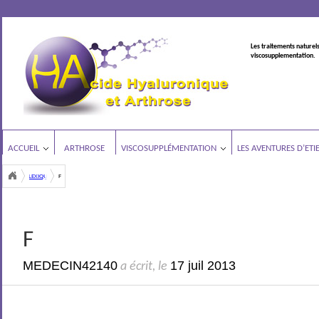
Les traitements naturels
viscosupplementation.
ACCUEIL
ARTHROSE
VISCOSUPPLÉMENTATION
LES AVENTURES D’ETI
LEXIQUE
F
F
MEDECIN42140
17 juil 2013
a écrit, le