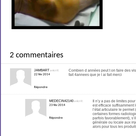
2 commentaires
JAMBART
Combien d années peut t on faire des v
a écrit:
fait 4annees que je l ai fait merci
22 fév 2014
Répondre
MEDECIN42140
Il n’y a pas de limites pou
a écrit:
est efficace suffisamment 
23 fév 2014
l’état articulaire le perme
certaines formes radiolog
parfois favorablement), s’i
Répondre
générale ou locale aux inje
alors pour tous les produits