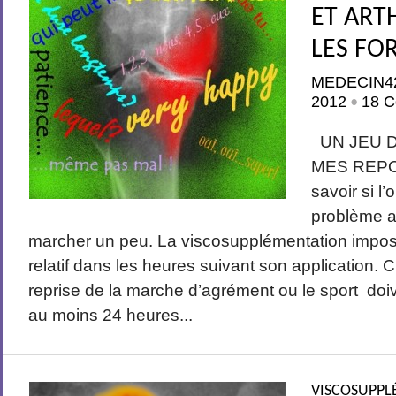
ET ART
LES FO
MEDECIN4
2012
18 C
•
UN JEU D
MES REPON
savoir si l
problème ap
marcher un peu. La viscosupplémentation impose 
relatif dans les heures suivant son application. C
reprise de la marche d’agrément ou le sport do
au moins 24 heures...
VISCOSUPPL