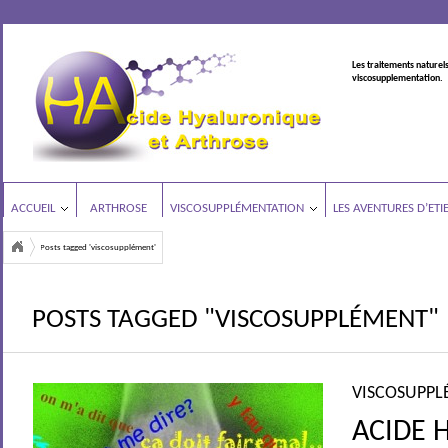
Les traitements naturels
viscosupplementation.
ACCUEIL
ARTHROSE
VISCOSUPPLÉMENTATION
LES AVENTURES D’ETI
Posts tagged 'viscosupplément'
POSTS TAGGED "VISCOSUPPLÉMENT"
VISCOSUPPL
ACIDE 