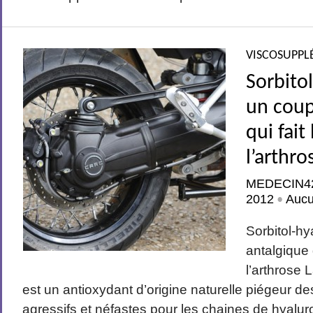
VISCOSUPPL
Sorbito
un coup
qui fait
l’arthro
MEDECIN4
2012
Auc
•
Sorbitol-hy
antalgique 
l’arthrose 
est un antioxydant d’origine naturelle piégeur de
agressifs et néfastes pour les chaines de hyalu