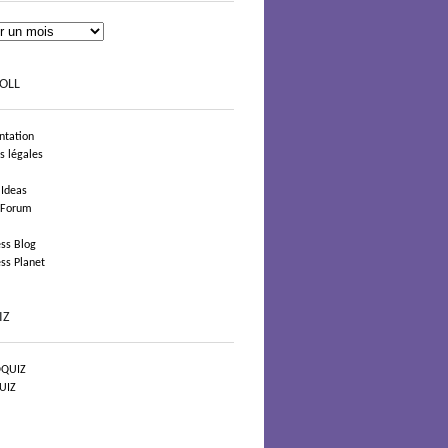
OLL
tation
s légales
 Ideas
 Forum
ss Blog
ss Planet
IZ
QUIZ
UIZ