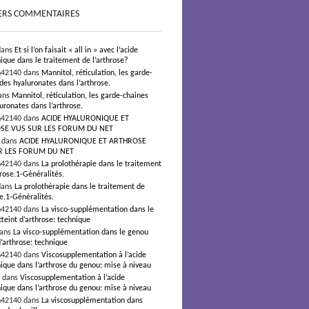
ERS COMMENTAIRES
dans
Et si l’on faisait « all in » avec l’acide
ique dans le traitement de l’arthrose?
n42140 dans
Mannitol, réticulation, les garde-
des hyaluronates dans l’arthrose.
ans
Mannitol, réticulation, les garde-chaines
uronates dans l’arthrose.
n42140 dans
ACIDE HYALURONIQUE ET
SE VUS SUR LES FORUM DU NET
s dans
ACIDE HYALURONIQUE ET ARTHROSE
R LES FORUM DU NET
n42140 dans
La prolothérapie dans le traitement
hrose.1-Généralités.
dans
La prolothérapie dans le traitement de
se.1-Généralités.
n42140 dans
La visco-supplémentation dans le
teint d’arthrose: technique
dans
La visco-supplémentation dans le genou
d’arthrose: technique
n42140 dans
Viscosupplementation à l’acide
ique dans l’arthrose du genou: mise à niveau
² dans
Viscosupplementation à l’acide
ique dans l’arthrose du genou: mise à niveau
n42140 dans
La viscosupplémentation dans