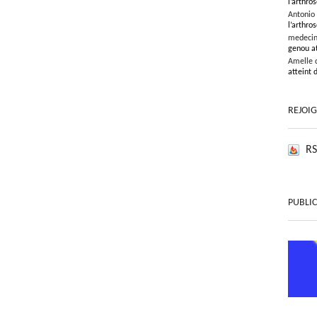
l’arthros
Antonio
l’arthros
medeci
genou at
Amelle 
atteint 
REJOI
RS
PUBLIC