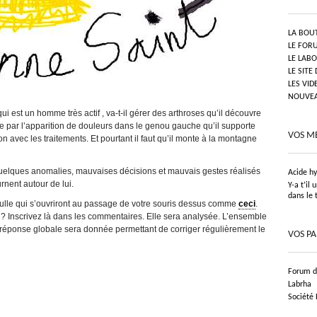
LA BOU
LE FOR
LE LAB
LE SITE
LES VID
NOUVEAU
 est un homme très actif , va-t-il gérer des arthroses qu’il découvre
ce par l’apparition de douleurs dans le genou gauche qu’il supporte
VOS M
avec les traitements. Et pourtant il faut qu’il monte à la montagne
 quelques anomalies, mauvaises décisions et mauvais gestes réalisés
Acide h
rnent autour de lui.
Y-a t’il
dans le 
-bulle qui s’ouvriront au passage de votre souris dessus comme
ceci
.
? Inscrivez là dans les commentaires. Elle sera analysée. L’ensemble
réponse globale sera donnée permettant de corriger régulièrement le
VOS P
Forum de
Labrha
Société