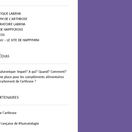
TIQUE LABRHA
UM DE L'ARTHROSE
ORATOIRE LABRHA
 DE HAPPYCROSS
EOS
 – LE SITE DE HAPPYMINI
ÉDIAS
yaluronique: lequel? A qui? Quand? Comment?
 une place pour les compléments alimentaires
traitement de l’arthrose ?
ARTENAIRES
 l'arthrose
 Française de Rhumatologie