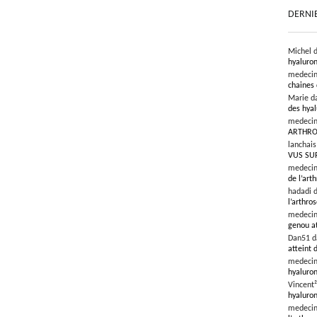
DERNI
Michel 
hyaluron
medeci
chaines 
Marie d
des hyal
medeci
ARTHRO
lanchai
VUS SU
medeci
de l’art
hadadi 
l’arthro
medeci
genou at
Dan51 
atteint 
medeci
hyaluron
Vincent
hyaluron
medeci