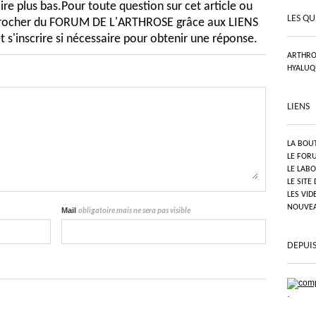
e plus bas.Pour toute question sur cet article ou
LES QU
pprocher du FORUM DE L'ARTHROSE grâce aux LIENS
t s'inscrire si nécessaire pour obtenir une réponse.
ARTHRO
HYALUQ
LIENS
LA BOU
LE FOR
LE LAB
LE SITE
LES VID
NOUVEAU
Mail
obligatoire mais ne sera pas visible
DEPUIS
.