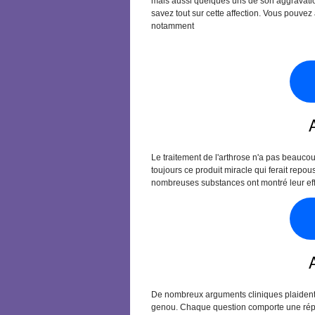
mais aussi quelques uns de son aggravatio
savez tout sur cette affection. Vous pouvez 
notamment
Le traitement de l'arthrose n'a pas beauco
toujours ce produit miracle qui ferait repou
nombreuses substances ont montré leur effi
De nombreux arguments cliniques plaident e
genou. Chaque question comporte une répons