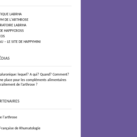
TIQUE LABRHA
UM DE L'ARTHROSE
ORATOIRE LABRHA
 DE HAPPYCROSS
EOS
 – LE SITE DE HAPPYMINI
ÉDIAS
yaluronique: lequel? A qui? Quand? Comment?
 une place pour les compléments alimentaires
traitement de l’arthrose ?
ARTENAIRES
 l'arthrose
 Française de Rhumatologie