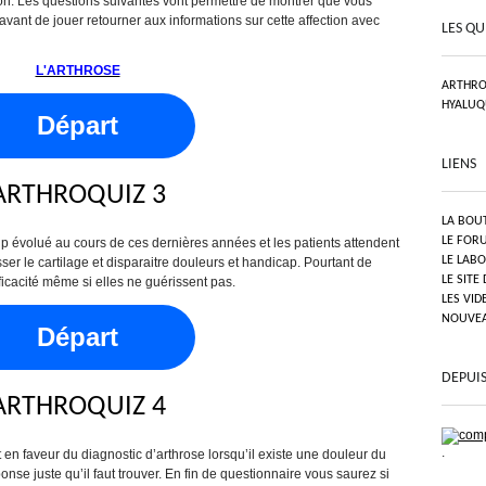
n. Les questions suivantes vont permettre de montrer que vous
avant de jouer retourner aux informations sur cette affection avec
LES QU
L'ARTHROSE
ARTHRO
HYALUQ
Départ
LIENS
ARTHROQUIZ 3
LA BOU
LE FOR
up évolué au cours de ces dernières années et les patients attendent
LE LAB
sser le cartilage et disparaitre douleurs et handicap. Pourtant de
LE SITE
cacité même si elles ne guérissent pas.
LES VID
NOUVEAU
Départ
DEPUIS
ARTHROQUIZ 4
.
n faveur du diagnostic d’arthrose lorsqu’il existe une douleur du
e juste qu’il faut trouver. En fin de questionnaire vous saurez si