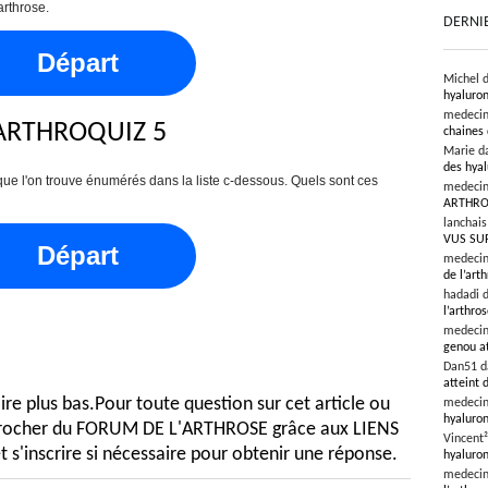
arthrose.
DERNI
Départ
Michel 
hyaluron
medeci
ARTHROQUIZ 5
chaines 
Marie d
des hyal
 que l'on trouve énumérés dans la liste c-dessous. Quels sont ces
medeci
ARTHRO
lanchai
VUS SU
Départ
medeci
de l’art
hadadi 
l’arthro
medeci
genou at
Dan51 
atteint 
e plus bas.Pour toute question sur cet article ou
medeci
hyaluron
pprocher du FORUM DE L'ARTHROSE grâce aux LIENS
Vincent
t s'inscrire si nécessaire pour obtenir une réponse.
hyaluron
medeci