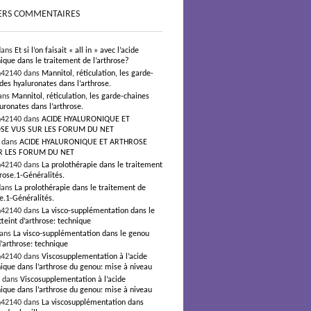
ERS COMMENTAIRES
dans
Et si l’on faisait « all in » avec l’acide
ique dans le traitement de l’arthrose?
n42140 dans
Mannitol, réticulation, les garde-
des hyaluronates dans l’arthrose.
ans
Mannitol, réticulation, les garde-chaines
uronates dans l’arthrose.
n42140 dans
ACIDE HYALURONIQUE ET
SE VUS SUR LES FORUM DU NET
s dans
ACIDE HYALURONIQUE ET ARTHROSE
R LES FORUM DU NET
n42140 dans
La prolothérapie dans le traitement
hrose.1-Généralités.
dans
La prolothérapie dans le traitement de
se.1-Généralités.
n42140 dans
La visco-supplémentation dans le
teint d’arthrose: technique
dans
La visco-supplémentation dans le genou
d’arthrose: technique
n42140 dans
Viscosupplementation à l’acide
ique dans l’arthrose du genou: mise à niveau
² dans
Viscosupplementation à l’acide
ique dans l’arthrose du genou: mise à niveau
n42140 dans
La viscosupplémentation dans