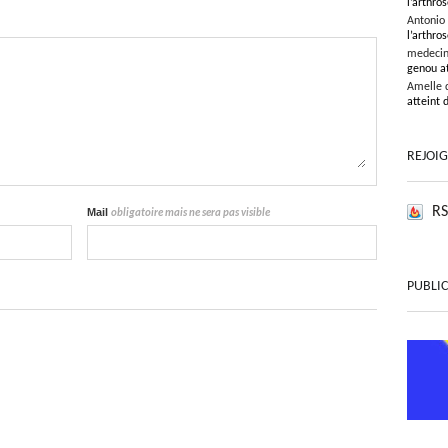
l’arthros
Antonio
l’arthros
medeci
genou at
Amelle 
atteint 
REJOI
RS
Mail
obligatoire mais ne sera pas visible
PUBLIC