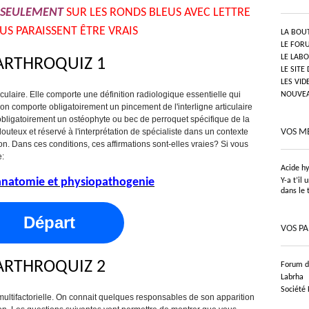
SEULEMENT
SUR LES RONDS BLEUS AVEC LETTRE
US PARAISSENT ÊTRE VRAIS
LA BOU
LE FOR
LE LAB
ARTHROQUIZ 1
LE SITE
LES VID
ticulaire. Elle comporte une définition radiologique essentielle qui
NOUVEAU
tion comporte obligatoirement un pincement de l'interligne articulaire
 obligatoirement un ostéophyte ou bec de perroquet spécifique de la
outeux et réservé à l'interprétation de spécialiste dans un contexte
VOS M
ion. Dans ces conditions, ces affirmations sont-elles vraies? Si vous
e:
Acide h
anatomie et physiopathogenie
Y-a t’il
dans le 
Départ
VOS P
ARTHROQUIZ 2
Forum de
Labrha
Société
multifactorielle. On connait quelques responsables de son apparition