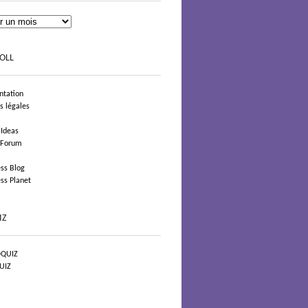
OLL
tation
s légales
 Ideas
 Forum
ss Blog
ss Planet
IZ
QUIZ
UIZ