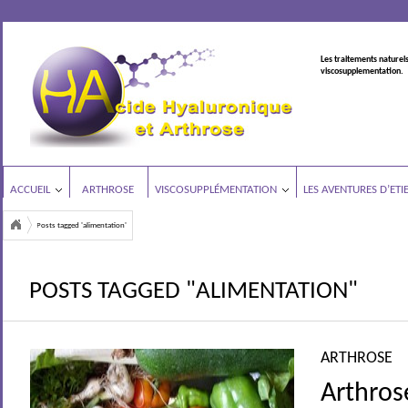
Les traitements naturels
viscosupplementation.
ACCUEIL
ARTHROSE
VISCOSUPPLÉMENTATION
LES AVENTURES D’ETI
Posts tagged 'alimentation'
POSTS TAGGED "ALIMENTATION"
ARTHROSE
Arthros