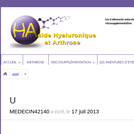
Les traitements naturels
viscosupplementation.
ACCUEIL
ARTHROSE
VISCOSUPPLÉMENTATION
LES AVENTURES D’ETI
LEXIQUE
U
U
MEDECIN42140
17 juil 2013
a écrit, le