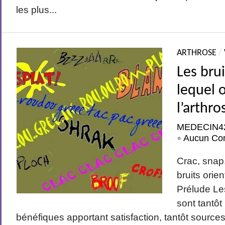
les plus...
ARTHROSE
/
Les brui
lequel 
l’arthro
MEDECIN4
Aucun Co
•
Crac, snap,
bruits orie
Prélude Les
sont tantô
bénéfiques apportant satisfaction, tantôt source