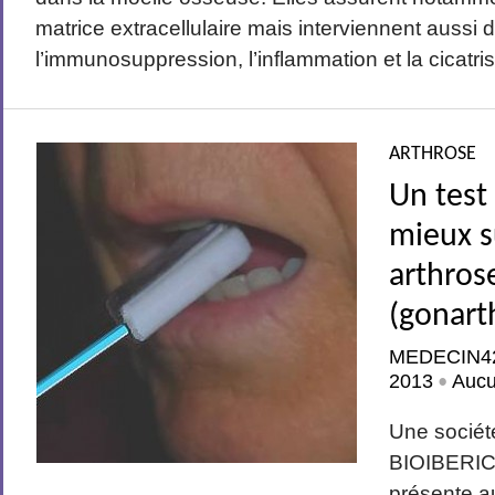
matrice extracellulaire mais interviennent aussi 
l’immunosuppression, l’inflammation et la cicatris
ARTHROSE
Un test 
mieux su
arthros
(gonart
MEDECIN4
2013
Auc
•
Une sociét
BIOIBERI
présente a