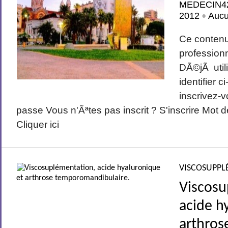
MEDECIN4
2012
Auc
•
Ce conten
profession
DÃ©jÃ utili
identifier 
inscrivez-v
passe Vous n'Ãªtes pas inscrit ? S'inscrire Mot 
Cliquer ici
VISCOSUPPL
Viscosu
acide h
arthros