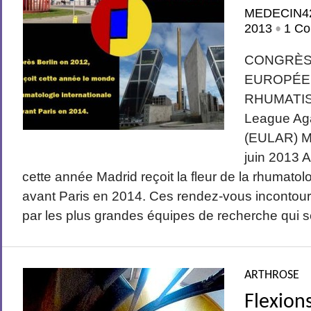
MEDECIN4
2013
1 Co
•
ou de bétaméthasone sont efficaces et...
CONGRÈS 
EUROPÉE
RHUMATIS
League Ag
(EULAR) M
juin 2013 A
cette année Madrid reçoit la fleur de la rhumatolo
avant Paris en 2014. Ces rendez-vous incontou
par les plus grandes équipes de recherche qui s
la viscosupplémentation est aussi efficace...
ARTHROSE
Flexion