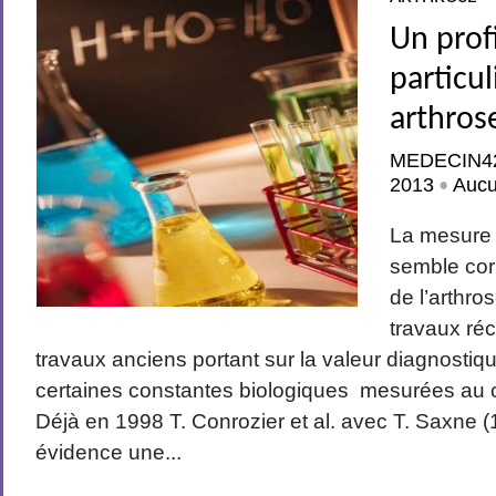
Un prof
dans la gonarthrose. Méthodologie Il s’agit d’une nouvelle méta...
particul
arthros
MEDECIN4
2013
Auc
•
La mesure
semble cor
de l’arthro
travaux réc
travaux anciens portant sur la valeur diagnostiq
qui par son utilisation réduit notablement le côut général du traitement de la g
certaines constantes biologiques mesurées au c
Déjà en 1998 T. Conrozier et al. avec T. Saxne (
évidence une...