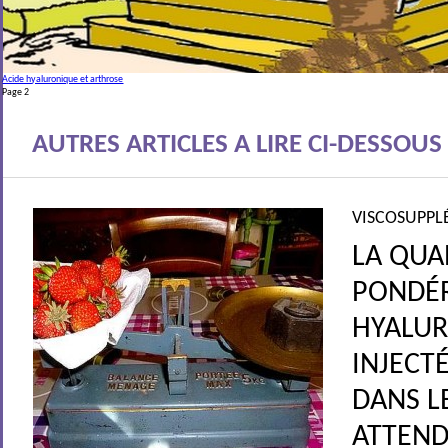
Acide hyaluronique et arthrose
Page 2
AUTRES ARTICLES A LIRE CI-DESSOUS
VISCOSUPPL
LA QUA
PONDÉR
HYALU
INJECT
DANS L
suggèrent que les processus conduisant au développement de l’arthrose sur
ATTEND