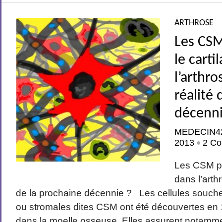
ARTHROSE
Les CSM
le carti
l’arthro
réalité 
décenni
MEDECIN4
2013
2 Co
•
Les CSM po
dans l’arth
de la prochaine décennie ? Les cellules sou
ou stromales dites CSM ont été découvertes en 
dans la moelle osseuse. Elles assurent notamme