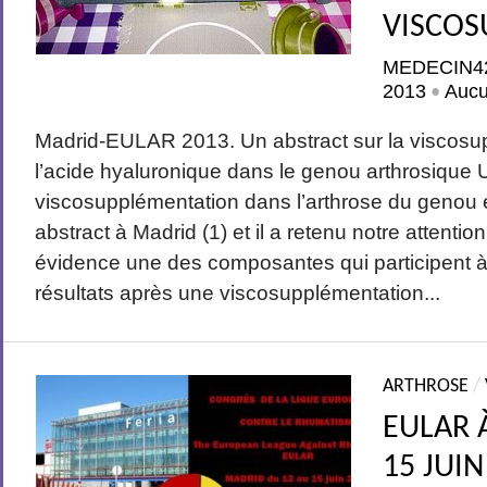
VISCO
MEDECIN4
2013
Auc
•
Madrid-EULAR 2013. Un abstract sur la viscosu
l’acide hyaluronique dans le genou arthrosique Un
viscosupplémentation dans l’arthrose du genou 
abstract à Madrid (1) et il a retenu notre attentio
évidence une des composantes qui participent à
gonarthrose déposé...
résultats après une viscosupplémentation...
ARTHROSE
/
EULAR 
15 JUIN