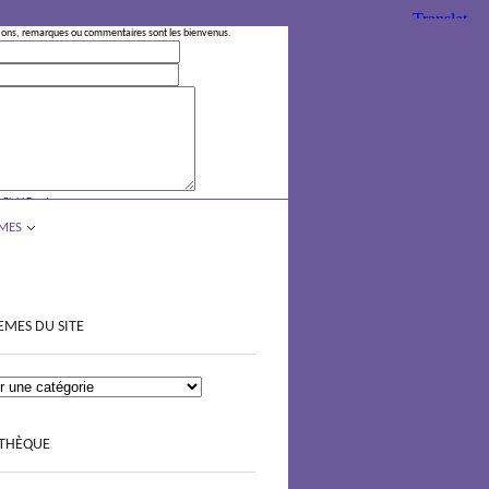
ions, remarques ou commentaires sont les bienvenus.
 Field Empty
MES
EMES DU SITE
OTHÈQUE