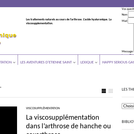
Vos quest
Nom
Les traitements naturels au cours de l’arthrose. L’acide hyaluronique. La
Mail
viscosupplementation.
Message
Leave This
TATION
LES AVENTURES D’ETIENNE SAINT
LEXIQUE
HAPPY SERIOUS GA
"
LES TH
VISCOSUPPLÉMENTATION
La viscosupplémentation
BIBLI
dans l’arthrose de hanche ou