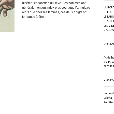
différent en fonction du sexe. Les hommes ont
généralement un index plus court que l’annulaire
LA BOU
alors que chez les femmes, ces deux doigts ont
LE FOR
tendance à être...
LE LAB
LE SITE
LES VID
NOUVEAU
VOS M
Acide h
Y-a t’il
dans le 
VOS P
Forum de
Labrha
Société