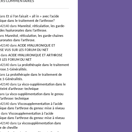
ERS COMMENTAIRES
dans
Et si l’on faisait « all in » avec l’acide
ique dans le traitement de l’arthrose?
n42140 dans
Mannitol, réticulation, les garde-
des hyaluronates dans l’arthrose.
ans
Mannitol, réticulation, les garde-chaines
uronates dans l’arthrose.
n42140 dans
ACIDE HYALURONIQUE ET
SE VUS SUR LES FORUM DU NET
s dans
ACIDE HYALURONIQUE ET ARTHROSE
R LES FORUM DU NET
n42140 dans
La prolothérapie dans le traitement
hrose.1-Généralités.
dans
La prolothérapie dans le traitement de
se.1-Généralités.
n42140 dans
La visco-supplémentation dans le
teint d’arthrose: technique
dans
La visco-supplémentation dans le genou
d’arthrose: technique
n42140 dans
Viscosupplementation à l’acide
ique dans l’arthrose du genou: mise à niveau
² dans
Viscosupplementation à l’acide
ique dans l’arthrose du genou: mise à niveau
n42140 dans
La viscosupplémentation dans
e de cheville