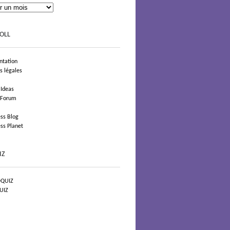
OLL
tation
s légales
 Ideas
 Forum
ss Blog
ss Planet
IZ
QUIZ
UIZ