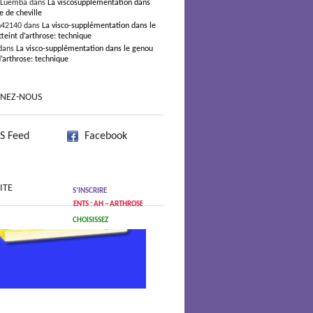
 Luemba dans
La viscosupplémentation dans
e de cheville
n42140 dans
La visco-supplémentation dans le
teint d’arthrose: technique
dans
La visco-supplémentation dans le genou
d’arthrose: technique
GNEZ-NOUS
S Feed
Facebook
ITE
S’INSCRIRE
CLES RÉCENTS : AH – ARTHROSE
CHOISISSEZ