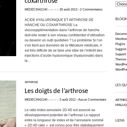
coxarthrose
MEDECIN42140
30 août 2012
2 Commentaires
a écrit le
•
BLOGR
ACIDE HYALURONIQUE ET ARTHROSE DE
HANCHE OU COXARTHROSE La
viscosupplémentation dans l’arthrose de hanche
Documen
doit-elle rester à son niveau confidentiel d’utilisation
Mention
ou devenir un outil quotidien ? Le problème Si l’on
Plugins
s’en tient aux données de la littérature médicale, il
Suggest
est très difficile de se faire une idée de l’intérêt des
Support
injections d’acide hyaluronique (hyaluronate) dans
Themes
la...
WordPre
WordPre
ARTHROSE
LES QU
Les doigts de l’arthrose
MEDECIN42140
3 août 2012
Aucun Commentaire
a écrit le
•
ARTHRO
HYALUQ
Le ratio index-annulaire 2D:4D est associé au
développement potentiel de l’arthrose Le rapport
entre la longueur de index et de l’annulaire nommé
LIENS
« 2D:4D ratio » est connu pour être statistiquement