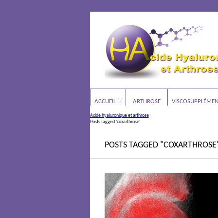
ACCUEIL
ARTHROSE
VISCOSUPPLÉMEN
Acide hyaluronique et arthrose
Posts tagged 'coxarthrose'
POSTS TAGGED "COXARTHROSE