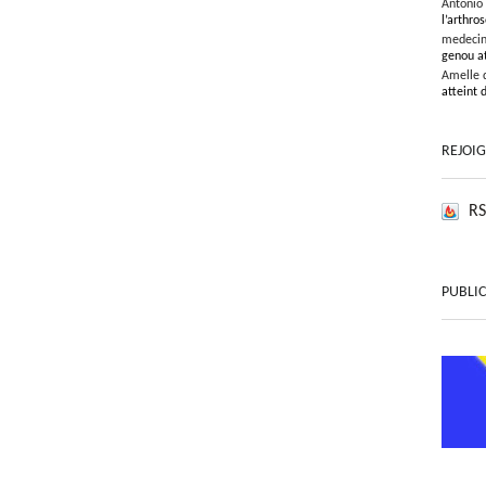
Antonio
l’arthros
medeci
genou at
Amelle 
atteint 
REJOI
RS
PUBLIC
ARTI