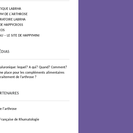
TIQUE LABRHA
UM DE L'ARTHROSE
ORATOIRE LABRHA
 DE HAPPYCROSS
EOS
 – LE SITE DE HAPPYMINI
ÉDIAS
yaluronique: lequel? A qui? Quand? Comment?
 une place pour les compléments alimentaires
traitement de l’arthrose ?
ARTENAIRES
 l'arthrose
 Française de Rhumatologie