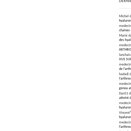
DERNI
Michel 
hyaluron
medeci
chaines 
Marie d
des hyal
medeci
ARTHRO
lanchai
VUS SU
medeci
de l’art
hadadi 
l’arthro
medeci
genou at
Dan51 
atteint 
medeci
hyaluron
Vincent
hyaluron
medeci
l’arthros