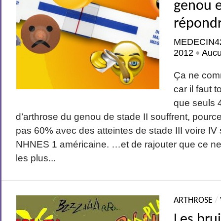
genou 
répondr
MEDECIN4
2012
Auc
•
Ça ne com
car il faut
que seuls 
d’arthrose du genou de stade II souffrent, pour
pas 60% avec des atteintes de stade III voire IV
NHNES 1 américaine. …et de rajouter que ce ne 
les plus...
ARTHROSE
/
Les brui