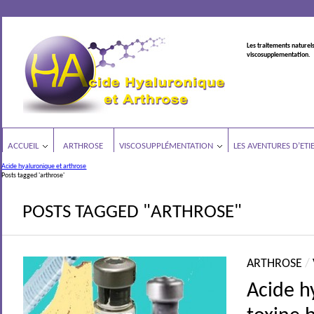
Les traitements naturels
viscosupplementation.
ACCUEIL
ARTHROSE
VISCOSUPPLÉMENTATION
LES AVENTURES D’ETI
Acide hyaluronique et arthrose
Posts tagged 'arthrose'
POSTS TAGGED "ARTHROSE"
ARTHROSE
/
Acide h