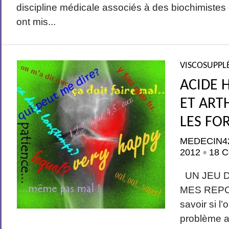
discipline médicale associés à des biochimistes 
ont mis...
VISCOSUPPL
ACIDE 
ET ART
LES FO
MEDECIN4
2012
18 C
•
UN JEU D
MES REPON
savoir si l
problème ap