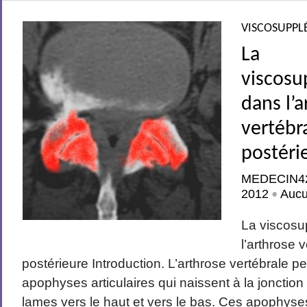
VISCOSUPPL
La
viscosu
dans l’
vertébr
postéri
MEDECIN4
2012
Auc
•
La viscosu
l’arthrose 
postérieure Introduction. L’arthrose vertébrale p
apophyses articulaires qui naissent à la jonctio
lames vers le haut et vers le bas. Ces apophyse