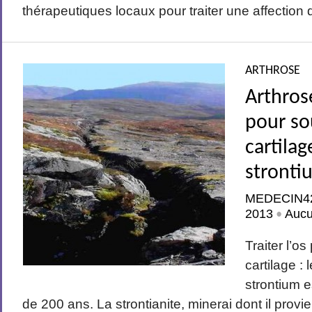
thérapeutiques locaux pour traiter une affection qu
ARTHROSE
Arthrose
pour so
cartilag
stronti
MEDECIN4
2013
Auc
•
Traiter l’o
cartilage : 
strontium 
de 200 ans. La strontianite, minerai dont il provie