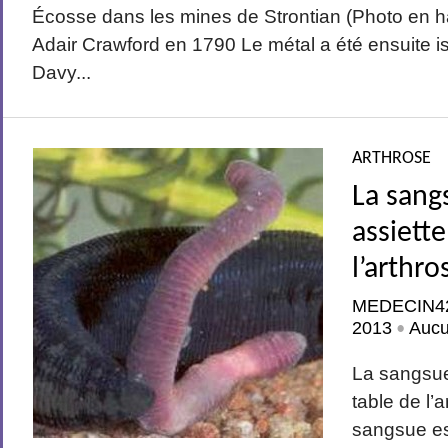
Écosse dans les mines de Strontian (Photo en h
Adair Crawford en 1790 Le métal a été ensuite i
Davy...
ARTHROSE
La sang
assiette
l’arthro
MEDECIN4
2013
Auc
•
La sangsue
table de l’
sangsue es