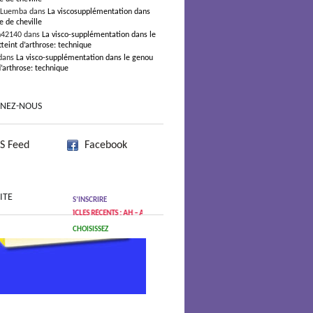
 Luemba dans
La viscosupplémentation dans
e de cheville
n42140 dans
La visco-supplémentation dans le
teint d’arthrose: technique
dans
La visco-supplémentation dans le genou
d’arthrose: technique
GNEZ-NOUS
S Feed
Facebook
ITE
S’INSCRIRE
ARTICLES RÉCENTS : AH – ARTHROSE
CHOISISSEZ