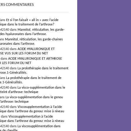
ERS COMMENTAIRES
dans
Et si l’on faisait « all in » avec l’acide
ique dans le traitement de l’arthrose?
n42140 dans
Mannitol, réticulation, les garde-
des hyaluronates dans l’arthrose.
ans
Mannitol, réticulation, les garde-chaines
uronates dans l’arthrose.
n42140 dans
ACIDE HYALURONIQUE ET
SE VUS SUR LES FORUM DU NET
s dans
ACIDE HYALURONIQUE ET ARTHROSE
R LES FORUM DU NET
n42140 dans
La prolothérapie dans le traitement
hrose.1-Généralités.
dans
La prolothérapie dans le traitement de
se.1-Généralités.
n42140 dans
La visco-supplémentation dans le
teint d’arthrose: technique
dans
La visco-supplémentation dans le genou
d’arthrose: technique
n42140 dans
Viscosupplementation à l’acide
ique dans l’arthrose du genou: mise à niveau
² dans
Viscosupplementation à l’acide
ique dans l’arthrose du genou: mise à niveau
n42140 dans
La viscosupplémentation dans
e de cheville