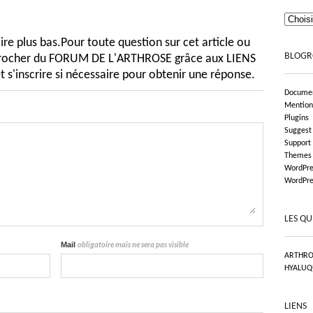
e plus bas.Pour toute question sur cet article ou
BLOGR
pprocher du FORUM DE L'ARTHROSE grâce aux LIENS
t s'inscrire si nécessaire pour obtenir une réponse.
Documen
Mention
Plugins
Suggest
Support
Themes
WordPre
WordPre
LES QU
Mail
obligatoire mais ne sera pas visible
ARTHRO
HYALUQ
LIENS