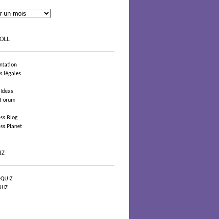
OLL
tation
s légales
 Ideas
 Forum
ss Blog
ss Planet
IZ
QUIZ
UIZ