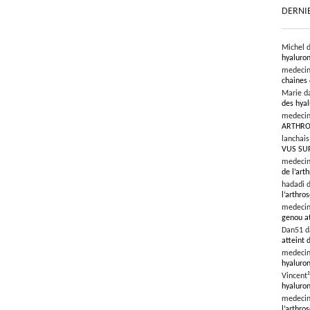
DERNI
Michel 
hyaluron
medeci
chaines 
Marie d
des hyal
medeci
ARTHRO
lanchai
VUS SU
medeci
de l’art
hadadi 
l’arthro
medeci
genou at
Dan51 
atteint 
medeci
hyaluron
Vincent
hyaluron
medeci
l’arthros