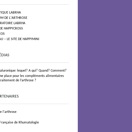
TIQUE LABRHA
UM DE L'ARTHROSE
ORATOIRE LABRHA
 DE HAPPYCROSS
EOS
 – LE SITE DE HAPPYMINI
ÉDIAS
yaluronique: lequel? A qui? Quand? Comment?
 une place pour les compléments alimentaires
traitement de l’arthrose ?
ARTENAIRES
 l'arthrose
 Française de Rhumatologie