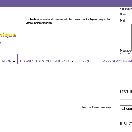
Vos quest
Nom
Les traitements naturels au cours de l’arthrose. L’acide hyaluronique. La
Mail
viscosupplementation.
Message
Leave This
TATION
LES AVENTURES D’ETIENNE SAINT
LEXIQUE
HAPPY SERIOUS GA
LES TH
Aucun Commentaire
BIBLI