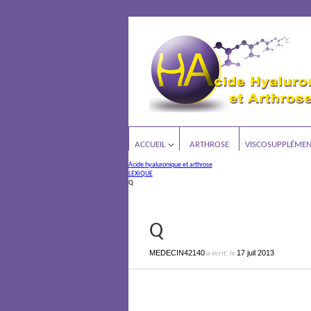
ACCUEIL
ARTHROSE
VISCOSUPPLÉMEN
Acide hyaluronique et arthrose
LEXIQUE
Q
Q
MEDECIN42140
17 juil 2013
a écrit, le