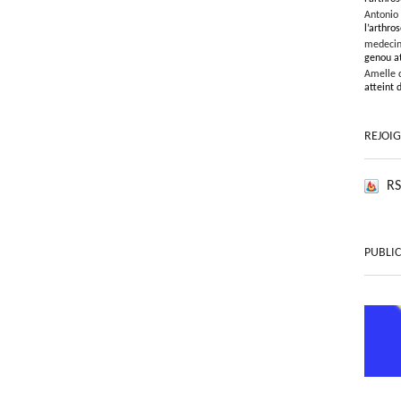
Antonio
l’arthros
medeci
genou at
Amelle 
atteint 
REJOI
RS
PUBLIC