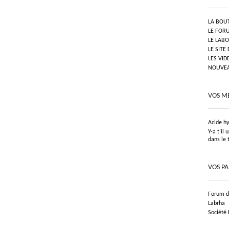
LA BOU
LE FOR
LE LAB
LE SITE
LES VID
NOUVEAU
VOS M
Acide h
Y-a t’il
dans le 
VOS P
Forum de
Labrha
Société