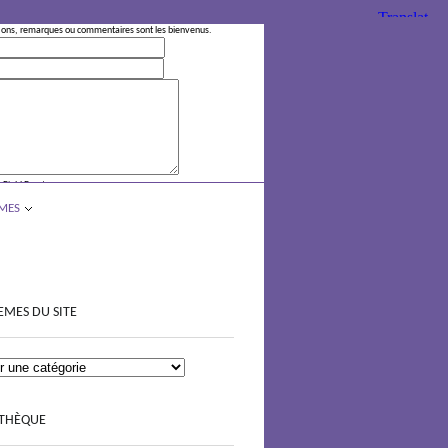
ions, remarques ou commentaires sont les bienvenus.
 Field Empty
MES
EMES DU SITE
OTHÈQUE