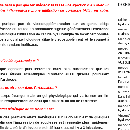
DERNI
 ne pense pas que ton médecin te fasse une injection d’AH avec un
re inflammatoire …une infiltration de cortisone (Altim ou autre)
Michel 
 pratique pas de viscosupplémentation sur un genou siège
hyaluron
sence de liquide en abondance signifie généralement l’existence
medeci
rindique l’utilisation de l’acide hyaluronique de façon temporaire.
chaines 
uide synovial pathologique dilue le viscosupplément et le soumet à
Marie d
des hyal
 le rendant inefficace.
medeci
ARTHRO
lanchai
s d’acide hyaluronique ?
VUS SU
medeci
onique agissent plus lentement mais plus durablement que les
de l’art
taines études scientifiques montrent aussi qu’elles pourraient
hadadi 
 l’arthrose
.
l’arthro
medeci
corps étranger dans l’articulation ?
genou at
corps étranger mais un gel physiologique qui va former un film
Dan51 
 en remplacement de celui qui a disparu du fait de l’arthrose.
atteint 
medeci
ffet bénéfique de ce traitement?
hyaluron
Vincent
ion des premiers effets bénéfiques sur la douleur est de quelques
hyaluron
is que l’impression de souplesse est ressentie plus rapidement
medeci
 de la série d’injections soit 15 jours quand il y a 3 injections.
l’arthros