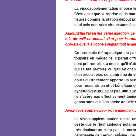
Je voudrais savoir si l’on peut conduire 
La viscosupplémentation impose l
C’est ainsi que la reprise de la m
heures comme la station debout pro
sauf avis contraire circonstancié ou
Aujourd’hui j’ai eu ma 3ème injection. 
m’a dit qu’il ne pouvait rien pour la ro
croyais que la silicone soignait tout le ge
Ce protocole thérapeutique est pa
toujours en médecine. Il parait dif
sont pré remplies à moins qu’il n’ait
qui se fait parfois) ou qu’il ait cha
d’un produit plus concentré ou de v
cours du traitement apporte un plus
pour ressentir un effet bénéfique
hyaluronique qui n’est pas une sili
ne s’avère pas effectivement toujo
genou sans que l’on sache actuelle
Avez-vous souffert pour votre injection, 
La viscosupplémentation utilise une
geste que le rhumatologue notammen
très douloureux n’est pas la norme
négligeable de ceux-ci allègue une 