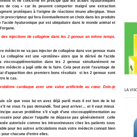
 minime et ne concerne en principe que les acides hyaluroniques
êtes de coq » car ils peuvent comporter malgré une extraction
ment protéiques à l’origine de réactions imuno allergique. Vous
n prescripteur qui fera éventuellement un choix dans les produits
que l’acide hyaluronique pur est ubiquitaire dans le monde animal et
d’organe.
 des injections de collagène dans les 2 genoux en même temps.
otre médecin ne va pas injecter de collagène dans vos genoux mais
Le collagène est une «protéine» alors que le dérivé de l’acide
La viscosupplémentation dans les 2 genoux simultanément ne
e médecin a jugé utile de la faire. Cela peut avoir l’avantage de
lai d’apparition des premiers bons résultats si les 2 genoux sont
tre le cas.
roblème cardiaque avec une valve artificielle au cœur. Dois-je
LA VIS
is sûr que vous lui en avez déjà parlé mais il est bon de le lui
s’il ne vous l’a pas demandé. Tout peut arriver… et il vaut mieux
principe aucun problème s’il s’agit d’une viscosupplémentation au
essaire pour placer l’aiguille ne dépasse pas généralement celle
tanée autorisée comme les intraveineuses chez les patients sous
able pour les autres articulations mais votre médecin connait bien
s pour chacune d’entre elles.