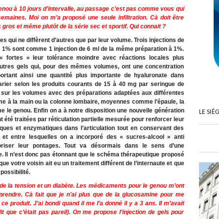
 genou à 10 jours d’intervalle, au passage c’est pas comme vous qui
semaines. Moi on m’a proposé une seule infiltration. Cà doit être
 gros et même plutôt de la série sec et sportif. Qui connait ?
s qui ne diffèrent d’autres que par leur volume. Trois injections de
 à 1% sont comme 1 injection de 6 ml de la même préparation à 1%.
 fortes » leur tolérance moindre avec réactions locales plus
’autres gels qui, pour des mêmes volumes, ont une concentration
rtant ainsi une quantité plus importante de hyaluronate dans
 varier selon les produits courants de 15 à 40 mg par seringue de
sur les volumes avec des préparations adaptées aux différentes
omme à la main ou la colonne lombaire, moyennes comme l’épaule, la
 le genou. Enfin on a à notre disposition une nouvelle génération
LE SIÈ
 été traitées par réticulation partielle mesurée pour renforcer leur
ues et enzymatiques dans l’articulation tout en conservant des
s et entre lesquelles on a incorporé des « sucres-alcool » anti
riser leur pontages. Tout va désormais dans le sens d’une
e. Il n’est donc pas étonnant que le schéma thérapeutique proposé
 que votre voisin ait eu un traitement différent de l’internaute et que
ossibilité.
 de la tension et un diabète. Les médicaments pour le genou m’ont
prendre. Cà fait que je n’ai plus que de la glucosamine pour me
 produit. J’ai bondi quand il me l’a donné il y a 3 ans. Il m’avait
t que c’était pas pareil). On me propose l’injection de gels pour