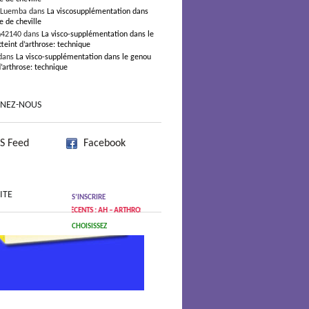
 Luemba dans
La viscosupplémentation dans
e de cheville
n42140 dans
La visco-supplémentation dans le
teint d’arthrose: technique
dans
La visco-supplémentation dans le genou
d’arthrose: technique
GNEZ-NOUS
S Feed
Facebook
ITE
S’INSCRIRE
ICLES RÉCENTS : AH – ARTHROSE
CHOISISSEZ