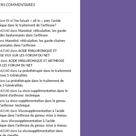
ERS COMMENTAIRES
dans
Et si l’on faisait « all in » avec l’acide
ique dans le traitement de l’arthrose?
n42140 dans
Mannitol, réticulation, les garde-
des hyaluronates dans l’arthrose.
ans
Mannitol, réticulation, les garde-chaines
uronates dans l’arthrose.
n42140 dans
ACIDE HYALURONIQUE ET
SE VUS SUR LES FORUM DU NET
s dans
ACIDE HYALURONIQUE ET ARTHROSE
R LES FORUM DU NET
n42140 dans
La prolothérapie dans le traitement
hrose.1-Généralités.
dans
La prolothérapie dans le traitement de
se.1-Généralités.
n42140 dans
La visco-supplémentation dans le
teint d’arthrose: technique
dans
La visco-supplémentation dans le genou
d’arthrose: technique
n42140 dans
Viscosupplementation à l’acide
ique dans l’arthrose du genou: mise à niveau
² dans
Viscosupplementation à l’acide
ique dans l’arthrose du genou: mise à niveau
n42140 dans
La viscosupplémentation dans
e de cheville