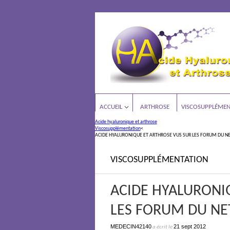
ACCUEIL
ARTHROSE
VISCOSUPPLÉMEN
Acide hyaluronique et arthrose
Viscosupplémentation
<
ACIDE HYALURONIQUE ET ARTHROSE VUS SUR LES FORUM DU N
VISCOSUPPLÉMENTATION
ACIDE HYALURONI
LES FORUM DU NE
MEDECIN42140
21 sept 2012
a écrit le