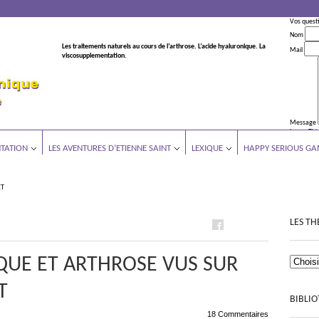
Vos quest
Nom
Les traitements naturels au cours de l’arthrose. L’acide hyaluronique. La
Mail
viscosupplementation.
Message
Leave This
TATION
LES AVENTURES D’ETIENNE SAINT
LEXIQUE
HAPPY SERIOUS GA
ET
LES TH
QUE ET ARTHROSE VUS SUR
T
BIBLI
18 Commentaires