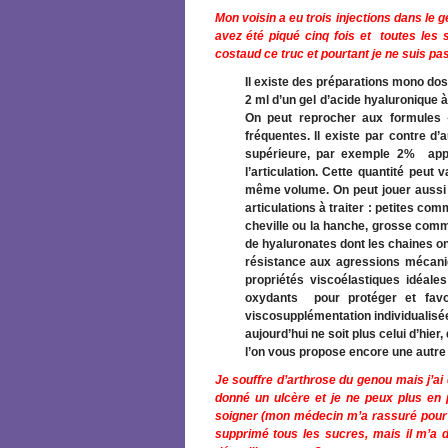
Mon voisin a eu trois injections dans le
avez été piqué cinq fois et toutes les 
costaud ce truc et pourtant je ne suis pas
Il existe des préparations mono dose
2 ml d’un gel d’acide hyaluronique
On peut reprocher aux formules «
fréquentes. Il existe par contre d
supérieure, par exemple 2% appo
l’articulation. Cette quantité peut
même volume. On peut jouer aussi 
articulations à traiter : petites c
cheville ou la hanche, grosse comme
de hyaluronates dont les chaines ont
résistance aux agressions mécaniq
propriétés viscoélastiques idéale
oxydants pour protéger et favo
viscosupplémentation individualisé
aujourd’hui ne soit plus celui d’hier,
l’on vous propose encore une autre p
Je souffre d’arthrose du genou mais j’ai
donné un ulcère et je ne peux plus en 
soigner (mon médecin m’a rassuré pour ce
supprimé tous les sucres, mais il m’a di