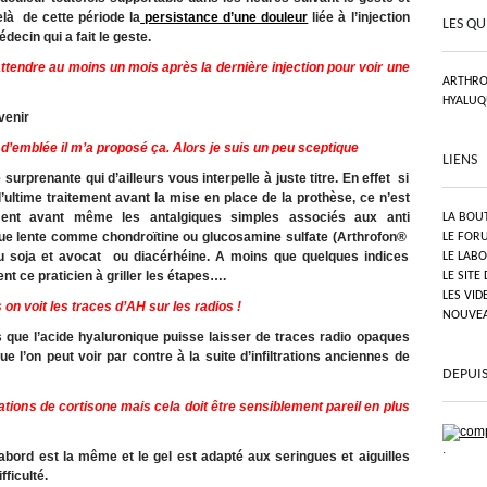
là de cette période la
persistance d’une douleur
liée à l’injection
LES QU
decin qui a fait le geste.
 attendre au moins un mois après la dernière injection pour voir une
ARTHRO
HYALUQ
venir
d’emblée il m’a proposé ça. Alors je suis un peu sceptique
LIENS
surprenante qui d’ailleurs vous interpelle à juste titre. En effet si
’ultime traitement avant la mise en place de la prothèse, ce n’est
ment avant même les antalgiques simples associés aux anti
LA BOU
ue lente comme chondroïtine ou glucosamine sulfate (Arthrofon®
LE FOR
du soja et avocat ou diacérhéine. A moins que quelques indices
LE LAB
nt ce praticien à griller les étapes….
LE SITE
LES VID
on voit les traces d’AH sur les radios !
NOUVEAU
que l’acide hyaluronique puisse laisser de traces radio opaques
e l’on peut voir par contre à la suite d’infiltrations anciennes de
DEPUIS
ltrations de cortisone mais cela doit être sensiblement pareil en plus
.
abord est la même et le gel est adapté aux seringues et aiguilles
ficulté.