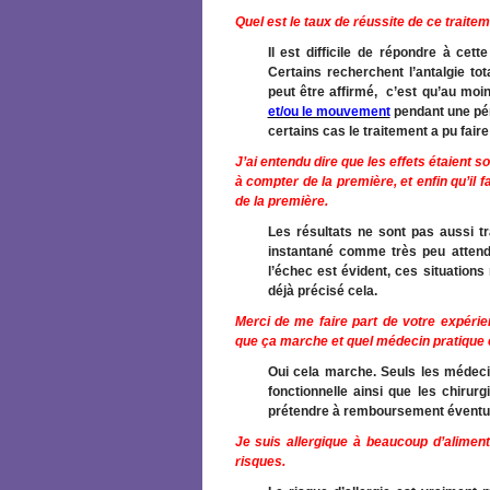
Quel est le taux de réussite de ce traite
Il est difficile de répondre à cett
Certains recherchent l’antalgie tot
peut être affirmé, c’est qu’au mo
et/ou le mouvement
pendant une pér
certains cas le traitement a pu fair
J’ai entendu dire que les effets étaient so
à compter de la première, et enfin qu’il 
de la première.
Les résultats ne sont pas aussi t
instantané comme très peu attend
l’échec est évident, ces situations 
déjà précisé cela.
Merci de me faire part de votre expérie
que ça marche et quel médecin pratique 
Oui cela marche. Seuls les médeci
fonctionnelle ainsi que les chirurg
prétendre à remboursement éventu
Je suis allergique à beaucoup d’aliment
risques.