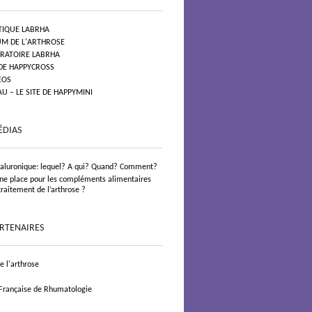
TIQUE LABRHA
UM DE L'ARTHROSE
ORATOIRE LABRHA
 DE HAPPYCROSS
EOS
 – LE SITE DE HAPPYMINI
ÉDIAS
yaluronique: lequel? A qui? Quand? Comment?
 une place pour les compléments alimentaires
traitement de l’arthrose ?
ARTENAIRES
 l'arthrose
 Française de Rhumatologie