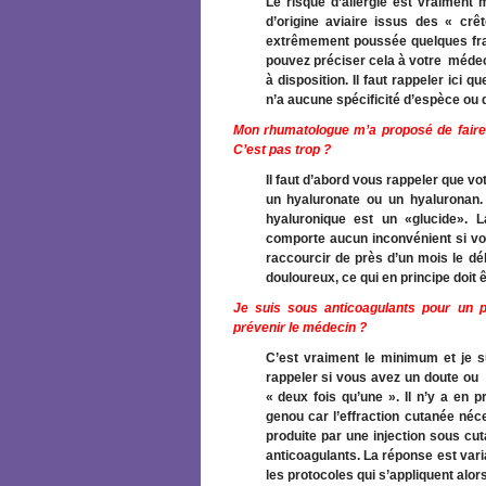
Le risque d’allergie est vraiment
d’origine aviaire issus des « cr
extrêmement poussée quelques frag
pouvez préciser cela à votre médeci
à disposition. Il faut rappeler ici 
n’a aucune spécificité d’espèce ou 
Mon rhumatologue m’a proposé de faire
C’est pas trop ?
Il faut d’abord vous rappeler que v
un hyaluronate ou un hyaluronan. 
hyaluronique est un «glucide». 
comporte aucun inconvénient si votr
raccourcir de près d’un mois le dé
douloureux, ce qui en principe doit ê
Je suis sous anticoagulants pour un p
prévenir le médecin ?
C’est vraiment le minimum et je su
rappeler si vous avez un doute ou 
« deux fois qu’une ». Il n’y a en 
genou car l’effraction cutanée néc
produite par une injection sous cu
anticoagulants. La réponse est vari
les protocoles qui s’appliquent alor