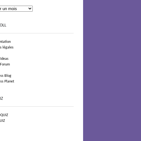
OLL
tation
s légales
 Ideas
 Forum
ss Blog
ss Planet
IZ
QUIZ
UIZ