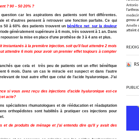
Antonio
ment ? 90 – 50 20% ?
l’arthros
e question car les aspirations des patients sont fort différentes.
medeci
ale et d’autres pensent à retrouver une fonction parfaite. Ce qui
genou at
ins 50 à 60% des patients trouvent un
bénéfice net sur la douleur
Amelle 
atteint 
iode généralement supérieure à 6 mois, très souvent à 1 an. Dans
e repousser la mise en place d’une prothèse de 3 à 4 ans et plus.
it instantanés à la première injection. soit qu’il faut attendre 2 mois
REJOI
faut attendre 6 mois pour avoir un premier effet toujours à compter
RS
ranchés que cela et très peu de patients ont un effet bénéfique
ent 6 mois. Dans un cas le miracle est suspect et dans l’autre
relevant de tout autre effet que celui de l’acide hyaluronique. J’ai
PUBLIC
nce si vous avez reçu des injections d’acide hyaluronique est-ce
ART
cet acte?
ns spécialistes rhumatologues et de rééducation et réadaptation
iens orthopédistes sont habilités à pratiquer ces injections pour
el.
s et de produits de ménage et j’ai entendu dire qu’il y avait des