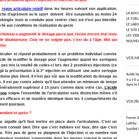
sans problème après l’injection et marcher un peu.
e
repos articulaire relatif
dans les heures suivant son application.
LA BOU
arche d’agrément ou le sport doivent être suspendus au moins 24
LE FOR
longée mais la conduite pour rentrer chez soi n’est pas interdite
LE LAB
 lié aux conditions de réalisation du geste
LE SITE
Le rhumato a augmenté le dosage parce que j’avais encore mal mais
LES VID
tule douloureuse. Cela ne se soigne pas, c’est du à l’âge. Moi qui
NOUVEAU
nou.
rticulier et répond probablement à un problème individuel comme
VOS M
ficile de modifier le dosage pour l’augmenter quand les seringues
 pas mis la totalité de celles-ci lors des 2 premières injections (ce
ngé la présentation à la 3° injection en utilisant une autre seringue
Acide h
olume plus élevé. Il n’est pas sûr que la modification du dosage au
Y-a t’il
. Il est par contre admis qu’il faut attendre un minimum de temps
dans le 
 généralement supérieur à 15 jours comme dans votre cas.
L’acide
cone
soigne l’ensemble de l’articulation sans distinction même s’il
urs efficace et de manière identique dans les 3 compartiments du
VOS P
ment pourquoi.
pendant et après ?
Forum de
 aiguille qu’il faut mettre en place dans l’articulation. C’est un
Labrha
t connait bien. Dire que c’est indolore est faux, dire que c’est
Société
. Très peu de gens se plaignent de l’injection si un nombre non
douleur toutefois supportable dans les heures suivant le geste et