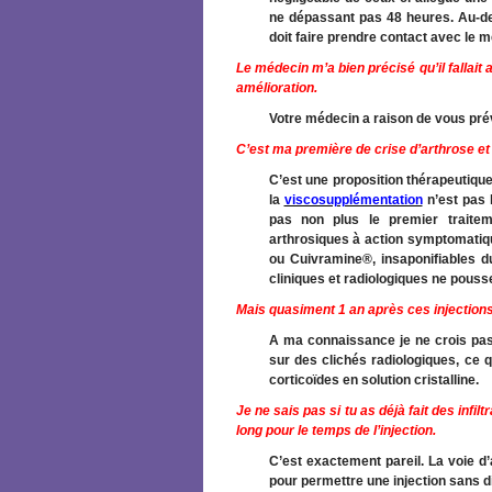
ne dépassant pas 48 heures. Au-de
doit faire prendre contact avec le mé
Le médecin m’a bien précisé qu’il fallait
amélioration.
Votre médecin a raison de vous pré
C’est ma première de crise d’arthrose et 
C’est une proposition thérapeutique 
la
viscosupplémentation
n’est pas l
pas non plus le premier traite
arthrosiques à action symptomatiq
ou Cuivramine®, insaponifiables 
cliniques et radiologiques ne pousse
Mais quasiment 1 an après ces injections 
A ma connaissance je ne crois pas 
sur des clichés radiologiques, ce qu
corticoïdes en solution cristalline.
Je ne sais pas si tu as déjà fait des infi
long pour le temps de l’injection.
C’est exactement pareil. La voie d’
pour permettre une injection sans dif