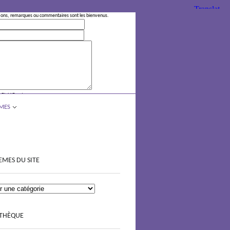
ions, remarques ou commentaires sont les bienvenus.
 Field Empty
MES
EMES DU SITE
OTHÈQUE