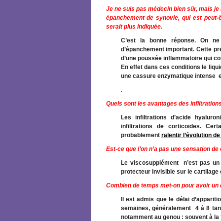
Je ne suis pas médecin bien sûr, mais je
épanchement de synovie, qui est peut-êt
serait plus indiquée.
C’est la bonne réponse. On ne
d’épanchement important. Cette pré
d’une poussée inflammatoire qui cont
En effet dans ces conditions le liq
une cassure enzymatique intense en
.
Quels sont les avantages des infiltration
Les infiltrations d’acide hyalur
infiltrations de corticoïdes. Cer
probablement
ralentir l’évolution de
Est-ce que l’on n’a pas une sensation de 
Le viscosupplément n’est pas un 
protecteur invisible sur le cartilage
Combien de temps met-on pour avoir un e
Il est admis que le délai d’apparit
semaines, généralement 4 à 8 tand
notamment au genou : souvent à la fin