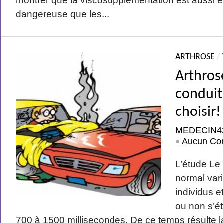
montrer que la viscosupplémentation est aussi e
dangereuse que les...
ARTHROSE
/
Arthros
conduite
choisir!
MEDECIN4
Aucun Co
•
L’étude Le
normal vari
individus e
ou non s’é
700 à 1500 millisecondes. De ce temps résulte l