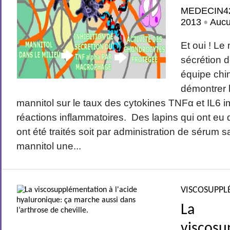
MEDECIN4
2013
Auc
•
Et oui ! Le
sécrétion 
équipe chin
démontrer l
mannitol sur le taux des cytokines TNFα et IL6 
réactions inflammatoires. Des lapins qui ont eu
ont été traités soit par administration de sérum s
mannitol une...
VISCOSUPPL
La
viscosu