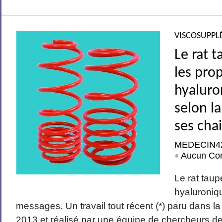
VISCOSUPPL
Le rat t
les prop
hyaluro
selon l
ses cha
MEDECIN4
Aucun Co
•
Le rat taup
hyaluroniq
messages. Un travail tout récent (*) paru dans la
2013 et réalisé par une équipe de chercheurs de 