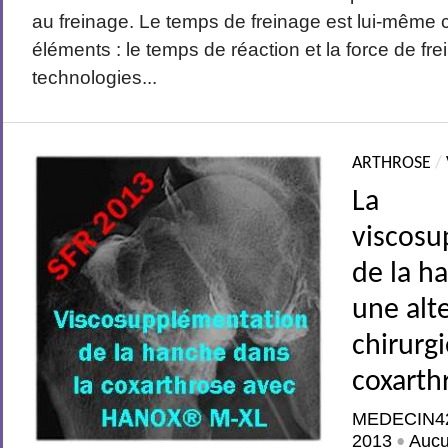
au freinage. Le temps de freinage est lui-mêm
éléments : le temps de réaction et la force de fr
technologies...
ARTHROSE
/
La
viscosu
de la h
une alte
chirurgi
coxarth
MEDECIN4
2013
Auc
•