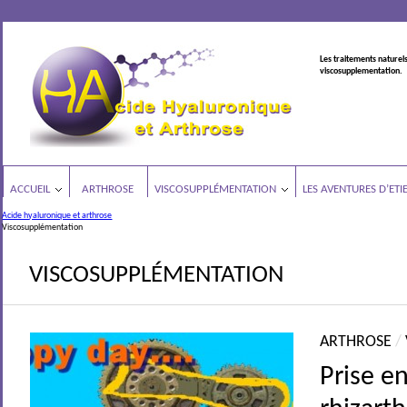
Les traitements naturels
viscosupplementation.
ACCUEIL
ARTHROSE
VISCOSUPPLÉMENTATION
LES AVENTURES D’ETI
Acide hyaluronique et arthrose
Viscosupplémentation
VISCOSUPPLÉMENTATION
ARTHROSE
/
Prise e