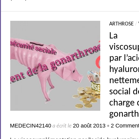
ARTHROSE
/
La
viscosu
par l’ac
hyaluro
netteme
social d
charge 
gonarth
MEDECIN42140
20 août 2013
2 Comment
a écrit le
•