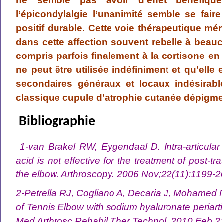
ne semble pas avoir d’effet bénéfiqu
l’épicondylalgie l’unanimité semble se faire
positif durable. Cette voie thérapeutique mé
dans cette affection souvent rebelle à beau
compris parfois finalement à la cortisone en
ne peut être utilisée indéfiniment et qu’elle e
secondaires généraux et locaux indésirabl
classique cupule d’atrophie cutanée dépigm
Bibliographie
1-van Brakel RW, Eygendaal D. Intra-articular 
acid is not effective for the treatment of post-tra
the elbow. Arthroscopy. 2006 Nov;22(11):1199-2
2-Petrella RJ, Cogliano A, Decaria J, Mohame
of Tennis Elbow with sodium hyaluronate periartic
Med Arthrosc Rehabil Ther Technol. 2010 Feb 2;