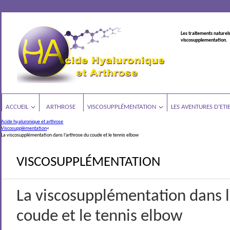
Les traitements naturels
viscosupplementation.
ACCUEIL
ARTHROSE
VISCOSUPPLÉMENTATION
LES AVENTURES D’ETI
Acide hyaluronique et arthrose
Viscosupplémentation
<
La viscosupplémentation dans l’arthrose du coude et le tennis elbow
VISCOSUPPLÉMENTATION
La viscosupplémentation dans l
coude et le tennis elbow