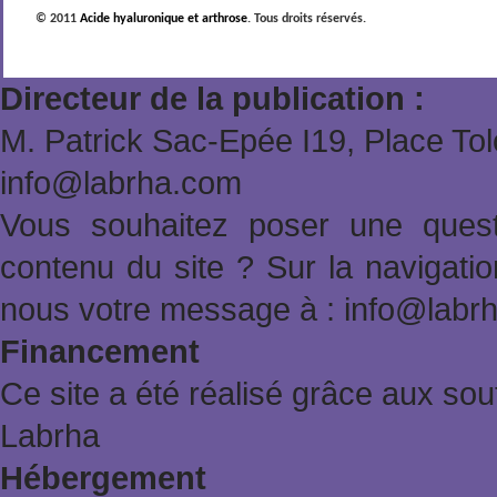
© 2011
Acide hyaluronique et arthrose
. Tous droits réservés.
Directeur de la publication :
M. Patrick Sac-Epée Ι19, Place To
info@labrha.com
Vous souhaitez poser une quest
contenu du site ? Sur la navigat
nous votre message à : info@labr
Financement
Ce site a été réalisé grâce aux sout
Labrha
Hébergement