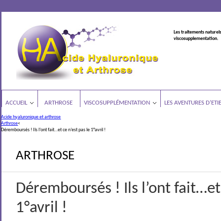
Les traitements naturels
viscosupplementation.
ACCUEIL
ARTHROSE
VISCOSUPPLÉMENTATION
LES AVENTURES D’ETI
Acide hyaluronique et arthrose
Arthrose
<
Déremboursés ! Ils l’ont fait…et ce n’est pas le 1°avril !
ARTHROSE
Déremboursés ! Ils l’ont fait…et
1°avril !