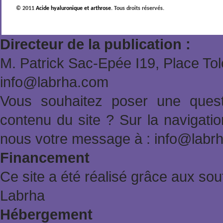
© 2011
Acide hyaluronique et arthrose
. Tous droits réservés.
Directeur de la publication :
M. Patrick Sac-Epée Ι19, Place To
info@labrha.com
Vous souhaitez poser une quest
contenu du site ? Sur la navigat
nous votre message à : info@labr
Financement
Ce site a été réalisé grâce aux sout
Labrha
Hébergement