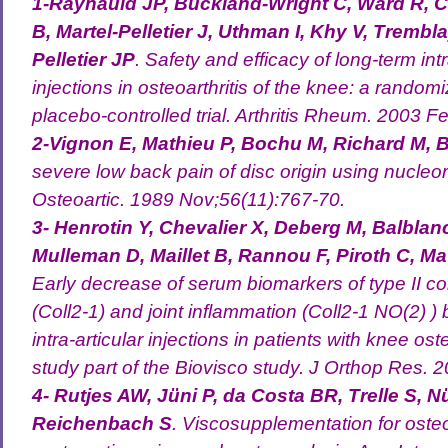
1-Raynauld JP, Buckland-Wright C, Ward R, C
B, Martel-Pelletier J, Uthman I, Khy V, Trembl
Pelletier JP
. Safety and efficacy of long-term intr
injections in osteoarthritis of the knee: a random
placebo-controlled trial. Arthritis Rheum. 2003 F
2-Vignon E, Mathieu P, Bochu M, Richard M, B
severe low back pain of disc origin using nucl
Osteoartic. 1989 Nov;56(11):767-70.
3- Henrotin Y, Chevalier X, Deberg M, Balblanc
Mulleman D, Maillet B, Rannou F, Piroth C, Mat
Early decrease of serum biomarkers of type II c
(Coll2-1) and joint inflammation (Coll2-1 NO(2) )
intra-articular injections in patients with knee ost
study part of the Biovisco study. J Orthop Res.
4- Rutjes AW, Jüni P, da Costa BR, Trelle S, 
Reichenbach S
. Viscosupplementation for osteoa