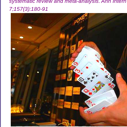
systematic review and meta-analysis. Ann Inter
7;157(3):180-91