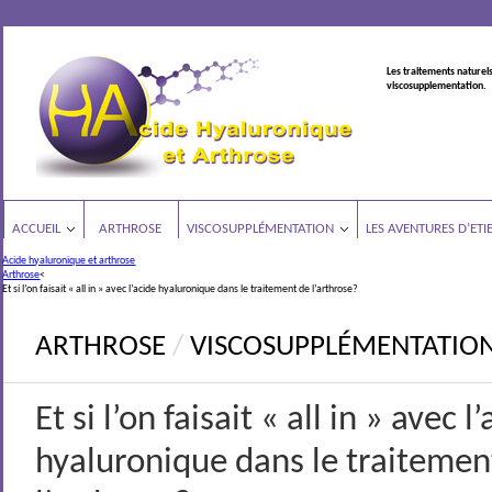
Les traitements naturels
viscosupplementation.
ACCUEIL
ARTHROSE
VISCOSUPPLÉMENTATION
LES AVENTURES D’ETI
Acide hyaluronique et arthrose
Arthrose
<
Et si l’on faisait « all in » avec l’acide hyaluronique dans le traitement de l’arthrose?
ARTHROSE
/
VISCOSUPPLÉMENTATIO
Et si l’on faisait « all in » avec l
hyaluronique dans le traitemen