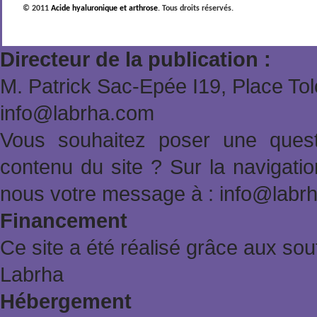
© 2011
Acide hyaluronique et arthrose
. Tous droits réservés.
Directeur de la publication :
M. Patrick Sac-Epée Ι19, Place To
info@labrha.com
Vous souhaitez poser une quest
contenu du site ? Sur la navigat
nous votre message à : info@labr
Financement
Ce site a été réalisé grâce aux sout
Labrha
Hébergement