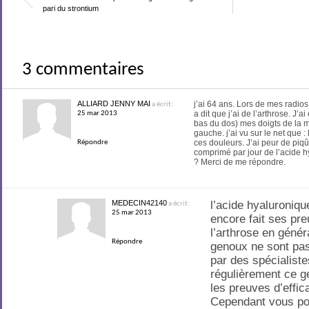
pari du strontium
3 commentaires
ALLIARD JENNY MAI
j’ai 64 ans. Lors de mes radio
a écrit:
a dit que j’ai de l’arthrose. J’
25 mar 2013
bas du dos) mes doigts de la
gauche. j’ai vu sur le net que 
ces douleurs. J’ai peur de piqû
Répondre
comprimé par jour de l’acide
? Merci de me répondre.
MEDECIN42140
l’acide hyaluroniqu
a écrit:
25 mar 2013
encore fait ses pre
l’arthrose en génér
Répondre
genoux ne sont pas
par des spécialiste
régulièrement ce g
les preuves d’effic
Cependant vous pou