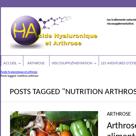
Les traitements naturels
viscosupplementation.
ACCUEIL
ARTHROSE
VISCOSUPPLÉMENTATION
LES AVENTURES D’ETI
Acide hyaluronique et arthrose
Posts tagged 'nutrition arthrose'
POSTS TAGGED "NUTRITION ARTHRO
ARTHROSE
Arthros