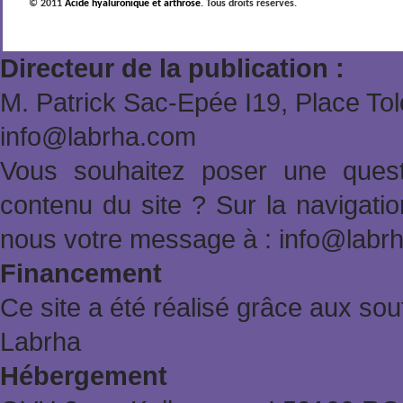
© 2011
Acide hyaluronique et arthrose
. Tous droits réservés.
Directeur de la publication :
M. Patrick Sac-Epée Ι19, Place To
info@labrha.com
Vous souhaitez poser une quest
contenu du site ? Sur la navigat
nous votre message à : info@labr
Financement
Ce site a été réalisé grâce aux sout
Labrha
Hébergement