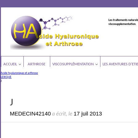
Les traitements naturels
viscosupplementation.
ACCUEIL
ARTHROSE
VISCOSUPPLÉMENTATION
LES AVENTURES D’ETI
Acide hyaluronique et arthrose
LEXIQUE
J
J
MEDECIN42140
17 juil 2013
a écrit, le