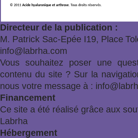
© 2011
Acide hyaluronique et arthrose
. Tous droits réservés.
Directeur de la publication :
M. Patrick Sac-Epée Ι19, Place To
info@labrha.com
Vous souhaitez poser une quest
contenu du site ? Sur la navigat
nous votre message à : info@labr
Financement
Ce site a été réalisé grâce aux sout
Labrha
Hébergement