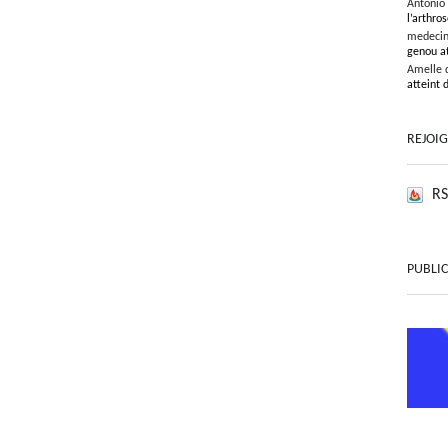
Antonio
l’arthros
medeci
genou at
Amelle 
atteint 
REJOI
RS
PUBLIC