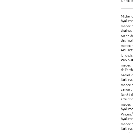
DERNI
Michel 
hyaluron
medeci
chaines 
Marie d
des hyal
medeci
ARTHRO
lanchai
VUS SU
medeci
de l’art
hadadi 
l’arthro
medeci
genou at
Dan51 
atteint 
medeci
hyaluron
Vincent
hyaluron
medeci
l’arthros