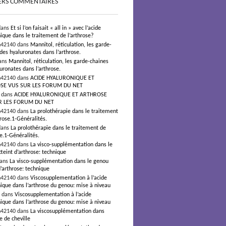
ERS COMMENTAIRES
dans
Et si l’on faisait « all in » avec l’acide
ique dans le traitement de l’arthrose?
n42140 dans
Mannitol, réticulation, les garde-
des hyaluronates dans l’arthrose.
ans
Mannitol, réticulation, les garde-chaines
uronates dans l’arthrose.
n42140 dans
ACIDE HYALURONIQUE ET
SE VUS SUR LES FORUM DU NET
s dans
ACIDE HYALURONIQUE ET ARTHROSE
R LES FORUM DU NET
n42140 dans
La prolothérapie dans le traitement
hrose.1-Généralités.
dans
La prolothérapie dans le traitement de
se.1-Généralités.
n42140 dans
La visco-supplémentation dans le
teint d’arthrose: technique
dans
La visco-supplémentation dans le genou
d’arthrose: technique
n42140 dans
Viscosupplementation à l’acide
ique dans l’arthrose du genou: mise à niveau
² dans
Viscosupplementation à l’acide
ique dans l’arthrose du genou: mise à niveau
n42140 dans
La viscosupplémentation dans
e de cheville