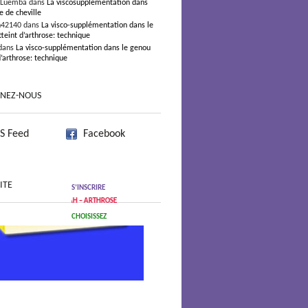
 Luemba dans
La viscosupplémentation dans
e de cheville
n42140 dans
La visco-supplémentation dans le
teint d’arthrose: technique
dans
La visco-supplémentation dans le genou
d’arthrose: technique
GNEZ-NOUS
S Feed
Facebook
ITE
S’INSCRIRE
ARTICLES RÉCENTS : AH – ARTHROSE
CHOISISSEZ