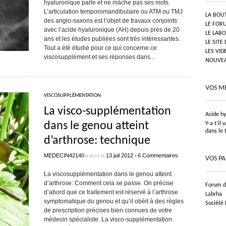
hyaluronique parle et ne mâche pas ses mots.
L’articulation temporomandibulaire ou ATM ou TMJ
LA BOU
des anglo-saxons est l’objet de travaux conjoints
LE FOR
avec l’acide hyaluronique (AH) depuis près de 20
LE LAB
ans et les études publiées sont très intéressantes.
LE SITE
Tout a été étudié pour ce qui concerne ce
LES VID
viscosupplément et ses réponses dans...
NOUVEAU
VOS M
VISCOSUPPLÉMENTATION
La visco-supplémentation
Acide h
dans le genou atteint
Y-a t’il
dans le 
d’arthrose: technique
MEDECIN42140
13 juil 2012
6 Commentaires
a écrit le
•
VOS P
La viscosupplémentation dans le genou atteint
d’arthrose: Comment cela se passe. On précise
Forum de
d’abord que ce traitement est réservé à l’arthrose
Labrha
symptomatique du genou et qu’il obéit à des règles
Société
de prescription précises bien connues de votre
médecin spécialiste. La visco-supplémentation