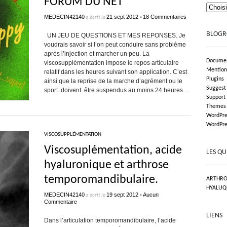
FORUM DU NET
MEDECIN42140
21 sept 2012
18 Commentaires
a écrit le
•
BLOGR
UN JEU DE QUESTIONS ET MES REPONSES. Je
voudrais savoir si l’on peut conduire sans problème
après l’injection et marcher un peu. La
Documen
viscosupplémentation impose le repos articulaire
Mention
relatif dans les heures suivant son application. C’est
Plugins
ainsi que la reprise de la marche d’agrément ou le
Suggest
sport doivent être suspendus au moins 24 heures...
Support
Themes
WordPre
WordPre
VISCOSUPPLÉMENTATION
Viscosuplémentation, acide
LES QU
hyaluronique et arthrose
temporomandibulaire.
ARTHRO
HYALUQ
MEDECIN42140
19 sept 2012
Aucun
a écrit le
•
Commentaire
LIENS
Dans l’articulation temporomandibulaire, l’acide