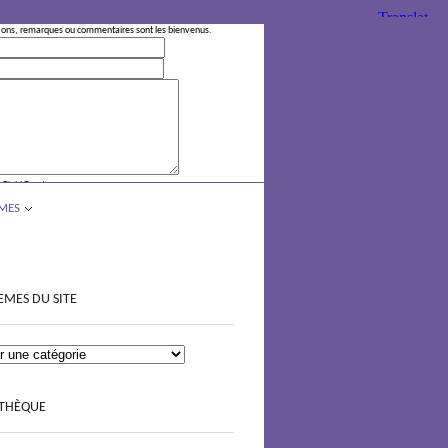
ions, remarques ou commentaires sont les bienvenus.
 Field Empty
MES
EMES DU SITE
OTHÈQUE