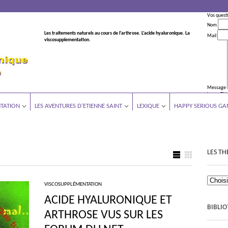
Vos quest
Nom
Les traitements naturels au cours de l’arthrose. L’acide hyaluronique. La
Mail
viscosupplementation.
Message
Leave This
TATION
LES AVENTURES D’ETIENNE SAINT
LEXIQUE
HAPPY SERIOUS GA
LES TH
VISCOSUPPLÉMENTATION
ACIDE HYALURONIQUE ET
BIBLI
ARTHROSE VUS SUR LES