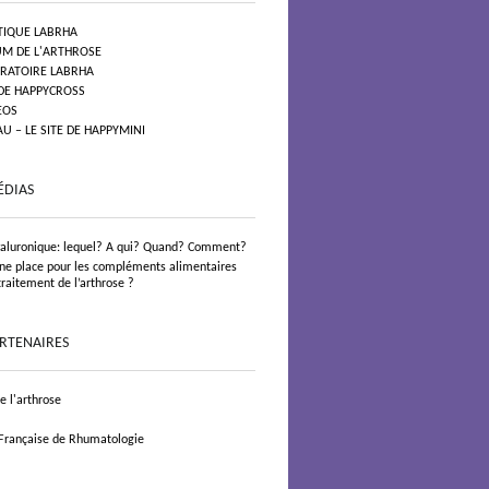
TIQUE LABRHA
UM DE L'ARTHROSE
ORATOIRE LABRHA
 DE HAPPYCROSS
EOS
 – LE SITE DE HAPPYMINI
ÉDIAS
yaluronique: lequel? A qui? Quand? Comment?
 une place pour les compléments alimentaires
traitement de l’arthrose ?
ARTENAIRES
 l'arthrose
 Française de Rhumatologie