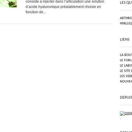
consiste à injecter dans l’articulation une solution
LES QU
d’acide hyaluronique préalablement choisie en
fonction de...
ARTHRO
HYALUQ
LIENS
LA BOU
LE FOR
LE LAB
LE SITE
LES VID
NOUVEAU
DEPUIS
.