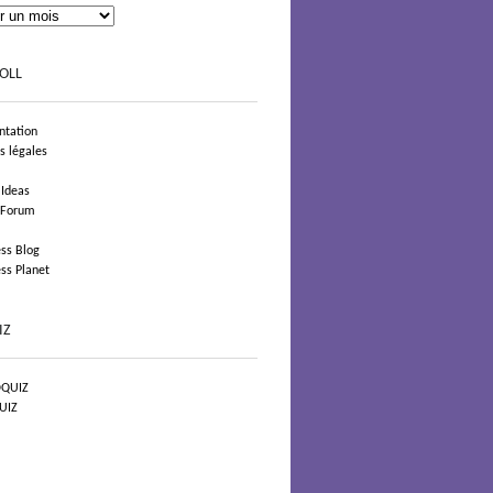
OLL
tation
s légales
 Ideas
 Forum
ss Blog
ss Planet
IZ
QUIZ
UIZ