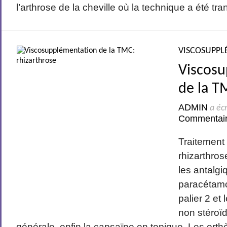
l’arthrose de la cheville où la technique a été tran
VISCOSUPPL
Viscos
de la T
ADMIN
a écr
Commentai
Traitement
rhizarthro
les antalg
paracétamo
palier 2 et
non stéroïd
générale, enfin la capsaïne en topique. Les ort