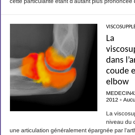
cette particularité étant d’autant plus prononcée q
VISCOSUPPL
La
viscosu
dans l’
coude e
elbow
MEDECIN4
2012
Auc
•
La viscosu
niveau du 
une articulation généralement épargnée par l’arthr