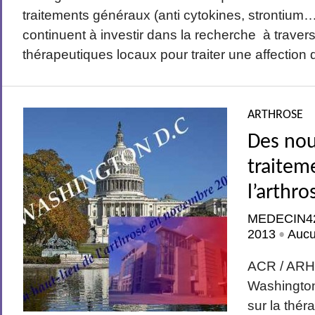
traitements généraux (anti cytokines, strontium…
continuent à investir dans la recherche à traver
thérapeutiques locaux pour traiter une affection qu
ARTHROSE
Des no
traitem
l’arthro
MEDECIN4
2013
Auc
•
ACR / ARH
Washington
sur la thér