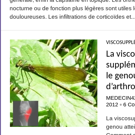
nocturne ou de fonction plus légères sont utiles
douloureuses. Les infiltrations de corticoïdes et..
VISCOSUPPL
La visco
supplé
le geno
d’arthr
MEDECIN4
2012
6 Co
•
La viscosu
genou attei