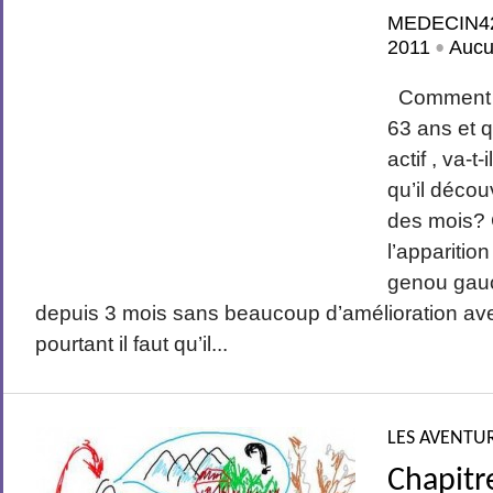
MEDECIN4
2011
Aucu
•
Comment E
63 ans et 
actif , va-t
qu’il découv
des mois?
l’apparitio
genou gauc
depuis 3 mois sans beaucoup d’amélioration avec
pourtant il faut qu’il...
LES AVENTUR
Chapitr