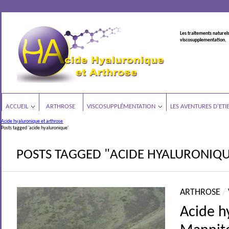
Les traitements naturels
viscosupplementation.
ACCUEIL
ARTHROSE
VISCOSUPPLÉMENTATION
LES AVENTURES D’ETI
Acide hyaluronique et arthrose
Posts tagged 'acide hyaluronique'
POSTS TAGGED "ACIDE HYALURONIQ
ARTHROSE
/
Acide h