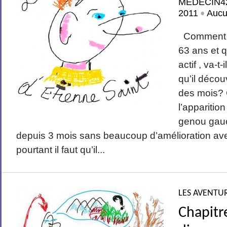
MEDECIN4
2011
Aucu
•
Comment E
63 ans et 
actif , va-t
qu’il découv
des mois?
l’apparitio
genou gauc
depuis 3 mois sans beaucoup d’amélioration avec
pourtant il faut qu’il...
LES AVENTUR
Chapitr