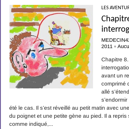
LES AVENTUR
Chapitr
interro
MEDECIN4
2011
Aucu
•
Chapitre 8.
interrogati
avant un r
comprimé d
allé s’éten
s’endormir
été le cas. Il s’est réveillé au petit matin avec u
du poignet et une petite gène au pied. Il a repr
comme indiqué,...