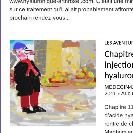
www.hyaluronique-arthrose .com. C’était une m
sur ce traitement qu’il allait probablement affron
prochain rendez-vous...
LES AVENTUR
Chapitr
injectio
hyaluro
MEDECIN4
2011
Aucu
•
Chapitre 1
d’acide hy
rentre de 
Manfaimieux