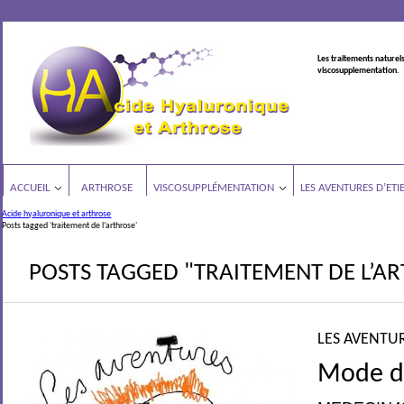
Les traitements naturels
viscosupplementation.
ACCUEIL
ARTHROSE
VISCOSUPPLÉMENTATION
LES AVENTURES D’ETI
Acide hyaluronique et arthrose
Posts tagged 'traitement de l’arthrose'
POSTS TAGGED "TRAITEMENT DE L’A
LES AVENTUR
Mode d