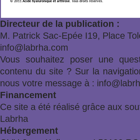
© 2011
Acide hyaluronique et arthrose
. Tous droits réservés.
Directeur de la publication :
M. Patrick Sac-Epée Ι19, Place To
info@labrha.com
Vous souhaitez poser une quest
contenu du site ? Sur la navigat
nous votre message à : info@labr
Financement
Ce site a été réalisé grâce aux sout
Labrha
Hébergement