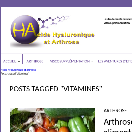
Les traitements naturels
viscosupplementation.
ACCUEIL
ARTHROSE
VISCOSUPPLÉMENTATION
LES AVENTURES D’ETI
Acide hyaluronique et arthrose
Posts tagged 'vitamines'
POSTS TAGGED "VITAMINES"
ARTHROSE
Arthros