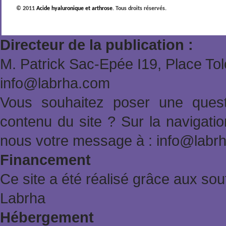
© 2011
Acide hyaluronique et arthrose
. Tous droits réservés.
Directeur de la publication :
M. Patrick Sac-Epée Ι19, Place To
info@labrha.com
Vous souhaitez poser une quest
contenu du site ? Sur la navigat
nous votre message à : info@labr
Financement
Ce site a été réalisé grâce aux sout
Labrha
Hébergement