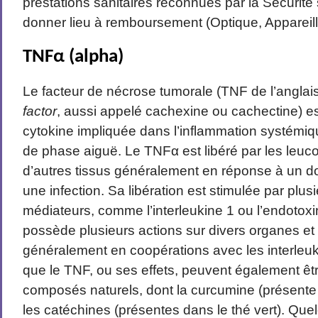
prestations sanitaires reconnues par la Sécurité
donner lieu à remboursement (Optique, Appareil
TNFα (alpha)
Le facteur de nécrose tumorale (TNF de l’anglai
factor
, aussi appelé cachexine ou cachectine) e
cytokine impliquée dans l’inflammation systémiq
de phase aiguë
. Le TNFα est libéré par les leuc
d’autres
tissus
généralement en réponse à un 
une
infection
. Sa libération est stimulée par plus
médiateurs, comme l’interleukine 1 ou l’endotox
possède plusieurs actions sur divers organes e
généralement en coopérations avec les interleuki
que le TNF, ou ses effets, peuvent également êtr
composés naturels, dont la curcumine (présente
les catéchines (présentes dans le thé vert). Q