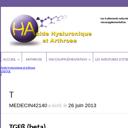
Les traitements naturels
viscosupplementation.
ACCUEIL
ARTHROSE
VISCOSUPPLÉMENTATION
LES AVENTURES D’ETI
Acide hyaluronique et arthrose
LEXIQUE
T
T
MEDECIN42140
26 juin 2013
a écrit, le
TGFß (beta)