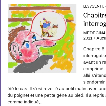
LES AVENTUR
Chapitr
interro
MEDECIN4
2011
Aucu
•
Chapitre 8.
interrogati
avant un r
comprimé d
allé s’éten
s’endormir
été le cas. Il s’est réveillé au petit matin avec u
du poignet et une petite gène au pied. Il a repr
comme indiqué,...