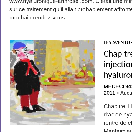
www.hyaluronique-arthrose .com. C’était une m
sur ce traitement qu’il allait probablement affron
prochain rendez-vous...
LES AVENTUR
Chapitr
injectio
hyaluro
MEDECIN4
2011
Aucu
•
Chapitre 1
d’acide hy
rentre de 
Manfaimieux