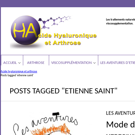
Les traitements naturels
viscosupplementation.
ACCUEIL
ARTHROSE
VISCOSUPPLÉMENTATION
LES AVENTURES D’ETI
Acide hyaluronique et arthrose
Posts tagged 'etienne saint'
POSTS TAGGED "ETIENNE SAINT"
LES AVENTUR
Mode d