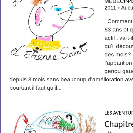
MEDECIN4
2011
Aucu
•
Comment E
63 ans et 
actif , va-t
qu’il découv
des mois?
l’apparitio
genou gauc
depuis 3 mois sans beaucoup d’amélioration avec
pourtant il faut qu’il...
LES AVENTUR
Chapitr