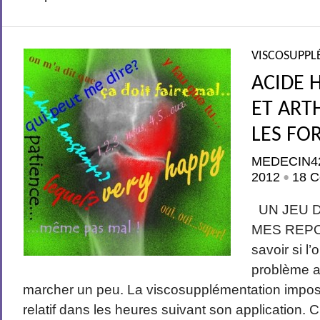
VISCOSUPPL
ACIDE 
ET ART
LES FO
MEDECIN4
2012
18 C
•
UN JEU D
MES REPON
savoir si l
problème ap
marcher un peu. La viscosupplémentation impose 
relatif dans les heures suivant son application. C