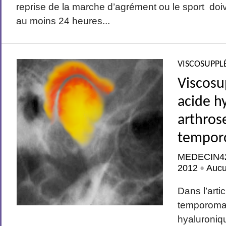
reprise de la marche d’agrément ou le sport do
au moins 24 heures...
VISCOSUPPL
Viscosu
acide h
arthros
tempor
MEDECIN4
2012
Auc
•
Dans l’arti
temporoman
hyaluroniq