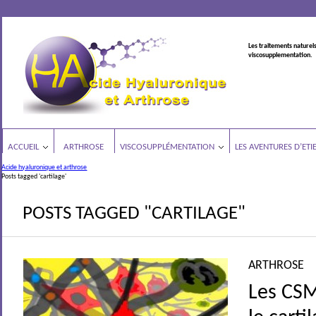
Les traitements naturels
viscosupplementation.
ACCUEIL
ARTHROSE
VISCOSUPPLÉMENTATION
LES AVENTURES D’ETI
Acide hyaluronique et arthrose
Posts tagged 'cartilage'
POSTS TAGGED "CARTILAGE"
ARTHROSE
Les CSM