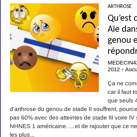
ARTHROSE
Qu’est c
Aïe dan
genou 
répondr
MEDECIN4
2012
Auc
•
Ça ne com
car il faut
que seuls 
d’arthrose du genou de stade II souffrent, pour
pas 60% avec des atteintes de stade III voire IV
NHNES 1 américaine. …et de rajouter que ce ne 
les plus...