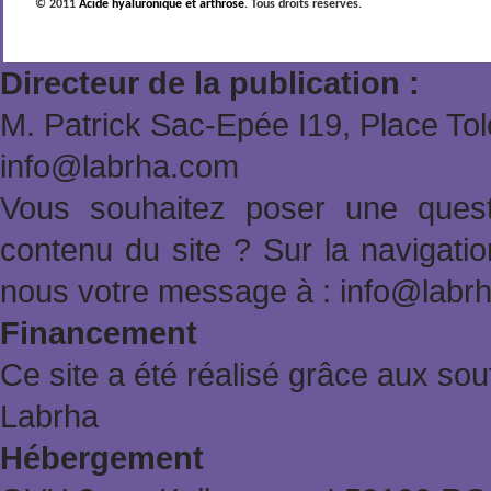
© 2011
Acide hyaluronique et arthrose
. Tous droits réservés.
Directeur de la publication :
M. Patrick Sac-Epée Ι19, Place To
info@labrha.com
Vous souhaitez poser une quest
contenu du site ? Sur la navigat
nous votre message à : info@labr
Financement
Ce site a été réalisé grâce aux sout
Labrha
Hébergement