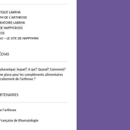
TIQUE LABRHA
UM DE L'ARTHROSE
ORATOIRE LABRHA
 DE HAPPYCROSS
EOS
 – LE SITE DE HAPPYMINI
ÉDIAS
yaluronique: lequel? A qui? Quand? Comment?
 une place pour les compléments alimentaires
traitement de l’arthrose ?
ARTENAIRES
 l'arthrose
 Française de Rhumatologie