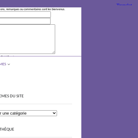
ions, remarques ou commentaires sont les bienvenus.
 Field Empty
MES
EMES DU SITE
OTHÈQUE