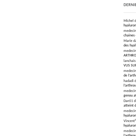
DERNI
Michel 
hyaluron
medeci
chaines 
Marie d
des hyal
medeci
ARTHRO
lanchai
VUS SU
medeci
de l’art
hadadi 
l’arthro
medeci
genou at
Dan51 
atteint 
medeci
hyaluron
Vincent
hyaluron
medeci
l’arthros