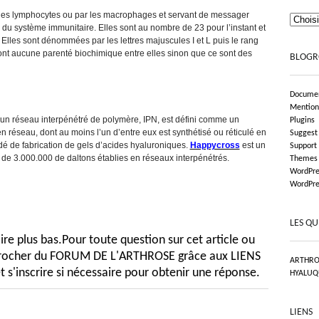
 les lymphocytes ou par les macrophages et servant de messager
 du système immunitaire. Elles sont au nombre de 23 pour l’instant et
 Elles sont dénommées par les lettres majuscules I et L puis le rang
n’ont aucune parenté biochimique entre elles sinon que ce sont des
BLOGR
Documen
Mention
 un réseau interpénétré de polymère, IPN, est défini comme un
Plugins
réseau, dont au moins l’un d’entre eux est synthétisé ou réticulé en
Suggest
é de fabrication de gels d’acides hyaluroniques.
Happycross
est un
Support
de 3.000.000 de daltons établies en réseaux interpénétrés.
Themes
WordPre
WordPre
LES QU
e plus bas.Pour toute question sur cet article ou
pprocher du FORUM DE L'ARTHROSE grâce aux LIENS
ARTHRO
t s'inscrire si nécessaire pour obtenir une réponse.
HYALUQ
LIENS