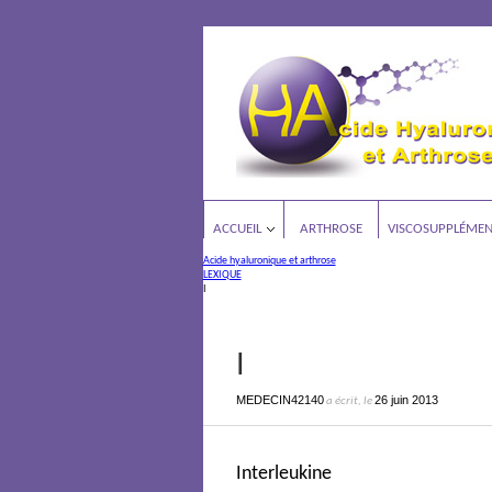
ACCUEIL
ARTHROSE
VISCOSUPPLÉMEN
Acide hyaluronique et arthrose
LEXIQUE
I
I
MEDECIN42140
26 juin 2013
a écrit, le
Interleukine