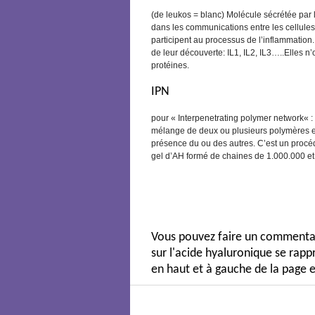
(de leukos = blanc) Molécule sécrétée par
dans les communications entre les cellules
participent au processus de l’inflammation.
de leur découverte: IL1, IL2, IL3…..Elles 
protéines.
IPN
pour «
Interpenetrating polymer network
« :
mélange de deux ou plusieurs polymères en 
présence du ou des autres. C’est un procéd
gel d’AH formé de chaines de 1.000.000 et 
Vous pouvez faire un commentair
sur l'acide hyaluronique se ra
en haut et à gauche de la page e