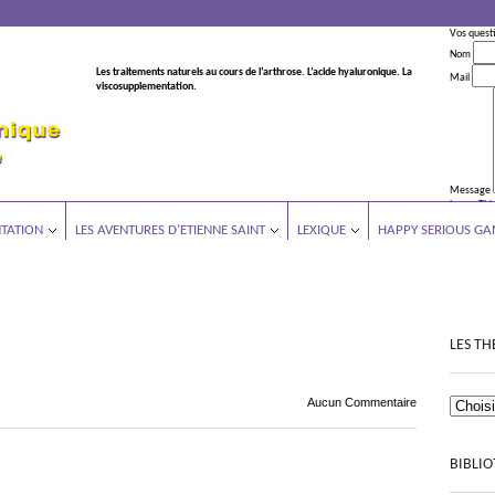
Vos quest
Nom
Les traitements naturels au cours de l’arthrose. L’acide hyaluronique. La
Mail
viscosupplementation.
Message
Leave This
TATION
LES AVENTURES D’ETIENNE SAINT
LEXIQUE
HAPPY SERIOUS GA
LES TH
Aucun Commentaire
BIBLI