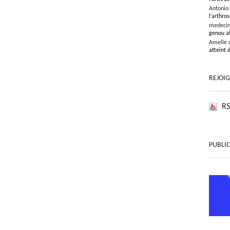
Antonio
l’arthros
medeci
genou at
Amelle 
atteint 
REJOI
RS
PUBLIC
ART