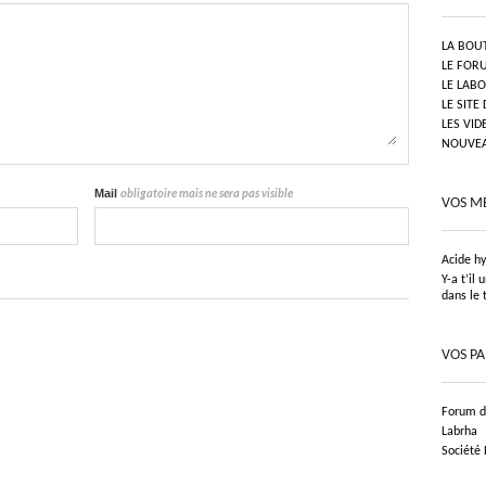
LA BOU
LE FOR
LE LAB
LE SITE
LES VID
NOUVEAU
Mail
obligatoire mais ne sera pas visible
VOS M
Acide h
Y-a t’il
dans le 
VOS P
Forum de
Labrha
Société