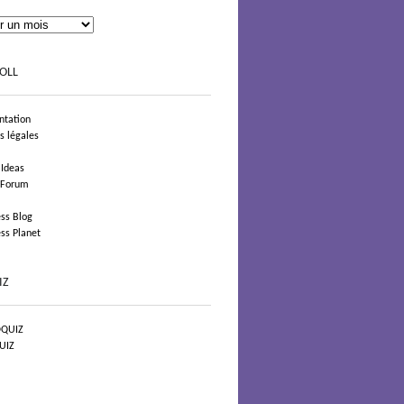
OLL
tation
s légales
 Ideas
 Forum
ss Blog
ss Planet
IZ
QUIZ
UIZ