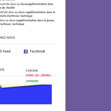
 Luemba dans
La viscosupplémentation dans
e de cheville
n42140 dans
La visco-supplémentation dans le
teint d’arthrose: technique
dans
La visco-supplémentation dans le genou
d’arthrose: technique
GNEZ-NOUS
S Feed
Facebook
ITE
S’INSCRIRE
ICLES RÉCENTS : AH – ARTHROSE
CHOISISSEZ