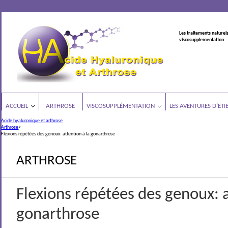
Les traitements naturels
viscosupplementation.
ACCUEIL
ARTHROSE
VISCOSUPPLÉMENTATION
LES AVENTURES D’ETI
Acide hyaluronique et arthrose
Arthrose
<
Flexions répétées des genoux: attention à la gonarthrose
ARTHROSE
Flexions répétées des genoux: a
gonarthrose