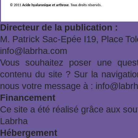
© 2011
Acide hyaluronique et arthrose
. Tous droits réservés.
Directeur de la publication :
M. Patrick Sac-Epée Ι19, Place To
info@labrha.com
Vous souhaitez poser une quest
contenu du site ? Sur la navigat
nous votre message à : info@labr
Financement
Ce site a été réalisé grâce aux sout
Labrha
Hébergement