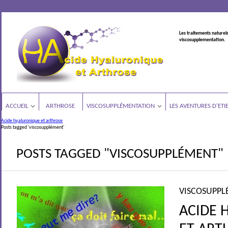
Les traitements naturels
viscosupplementation.
ACCUEIL
ARTHROSE
VISCOSUPPLÉMENTATION
LES AVENTURES D’ETI
Acide hyaluronique et arthrose
Posts tagged 'viscosupplément'
POSTS TAGGED "VISCOSUPPLÉMENT"
VISCOSUPPL
ACIDE 