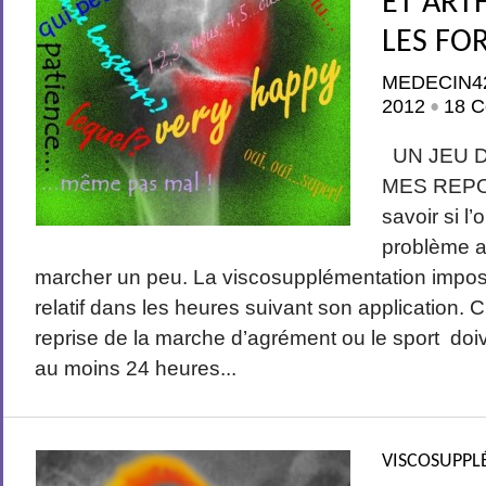
ET ART
LES FO
MEDECIN4
2012
18 C
•
UN JEU D
MES REPON
savoir si l
problème ap
marcher un peu. La viscosupplémentation impose 
relatif dans les heures suivant son application. C
reprise de la marche d’agrément ou le sport do
au moins 24 heures...
VISCOSUPPL