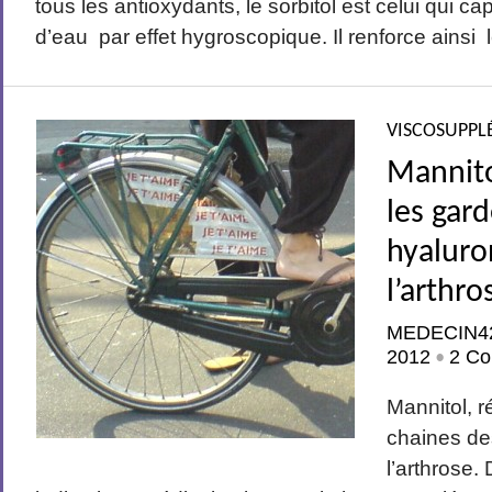
tous les antioxydants, le sorbitol est celui qui cap
d’eau par effet hygroscopique. Il renforce ainsi l
VISCOSUPPL
Mannitol
les gar
hyaluro
l’arthro
MEDECIN4
2012
2 Co
•
Mannitol, r
chaines de
l’arthrose