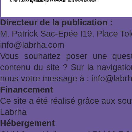
© 2011
Acide hyaluronique et arthrose
. Tous droits réservés.
Directeur de la publication :
M. Patrick Sac-Epée Ι19, Place To
info@labrha.com
Vous souhaitez poser une quest
contenu du site ? Sur la navigat
nous votre message à : info@labr
Financement
Ce site a été réalisé grâce aux sout
Labrha
Hébergement