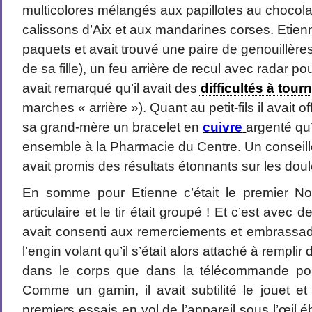
multicolores mélangés aux papillotes au chocola
calissons d’Aix et aux mandarines corses. Etien
paquets et avait trouvé une paire de genouillèr
de sa fille), un feu arrière de recul avec radar p
avait remarqué qu’il avait des
difficultés à tour
marches « arrière »). Quant au petit-fils il avait o
sa grand-mère un bracelet en
cuivre
argenté qu’
ensemble à la Pharmacie du Centre. Un conseiller
avait promis des résultats étonnants sur les dou
En somme pour Etienne c’était le premier N
articulaire et le tir était groupé ! Et c’est avec d
avait consenti aux remerciements et embrassa
l’engin volant qu’il s’était alors attaché à remplir 
dans le corps que dans la télécommande pou
Comme un gamin, il avait subtilité le jouet et
premiers essais en vol de l’appareil sous l’œil éb