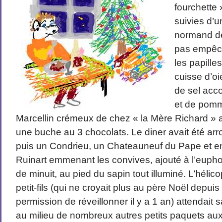
fourchette 
suivies d’
normand de
pas empêch
les papill
cuisse d’oi
de sel ac
et de pomm
Marcellin crémeux de chez « la Mère Richard » a
une buche au 3 chocolats. Le diner avait été arr
puis un Condrieu, un Chateauneuf du Pape et 
Ruinart emmenant les convives, ajouté à l’euph
de minuit, au pied du sapin tout illuminé. L’hélic
petit-fils (qui ne croyait plus au père Noël depuis 
permission de réveillonner il y a 1 an) attendait
au milieu de nombreux autres petits paquets aux 