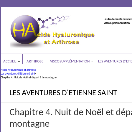
Les traitements naturels
viscosupplementation.
ACCUEIL
ARTHROSE
VISCOSUPPLÉMENTATION
LES AVENTURES D’ETI
Acide hyaluronique et arthrose
Les aventures d'Etienne Saint
<
Chapitre 4. Nuit de Noël et départ à la montagne
LES AVENTURES D'ETIENNE SAINT
Chapitre 4. Nuit de Noël et dépa
montagne