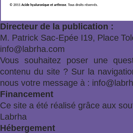
© 2011
Acide hyaluronique et arthrose
. Tous droits réservés.
Directeur de la publication :
M. Patrick Sac-Epée Ι19, Place To
info@labrha.com
Vous souhaitez poser une quest
contenu du site ? Sur la navigat
nous votre message à : info@labr
Financement
Ce site a été réalisé grâce aux sout
Labrha
Hébergement