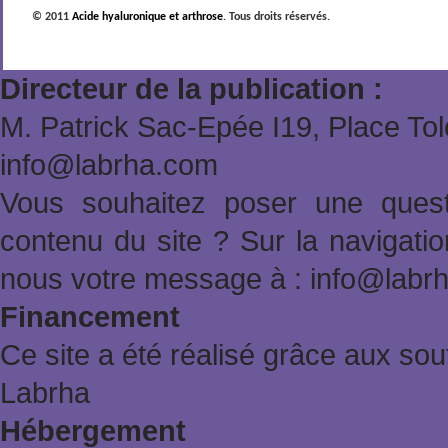
© 2011
Acide hyaluronique et arthrose
. Tous droits réservés.
Directeur de la publication :
M. Patrick Sac-Epée Ι19, Place To
info@labrha.com
Vous souhaitez poser une quest
contenu du site ? Sur la navigat
nous votre message à : info@labr
Financement
Ce site a été réalisé grâce aux sout
Labrha
Hébergement