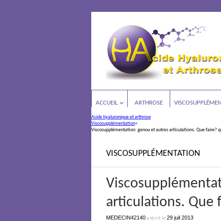
ACCUEIL
ARTHROSE
VISCOSUPPLÉMEN
Acide hyaluronique et arthrose
Viscosupplémentation
<
Viscosupplémentation: genou et autres articulations. Que faire? q
VISCOSUPPLÉMENTATION
Viscosupplémentat
articulations. Que 
MEDECIN42140
29 juil 2013
a écrit le