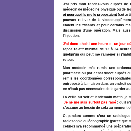
J’ai pris mon rendez-vous auprès de
médecin de médecine physique ou de leu
et pourquoi ils me le proposaient
(cet art
pouvant relever de la viscosupplément
étaient insuffisants et pour certains ma
discussion d’une opération. Mais auss
l’injection.
J’ai donc choisi une heure et un jour où
repos relatif minimal de 12 à 24 heures
quelqu’un qui peut me ramener si j’habite
retour.
Mon médecin m’a remis une ordonna
pharmacie ou par achat direct auprès du la
remis les coordonnées correspondantes.
entreposé à la maison dans un endroit sec 
ce n’était pas nécessaire de le garder au 
La veille au soir et lendemain matin je 
Je ne me suis surtout pas rasé
: qu’il 
s’occupe au besoin de cela au moment d
Cependant comme c’est un radiologue 
radioscopie ou échographie (parce que mo
celui-ci m’a recommandé une préparatio