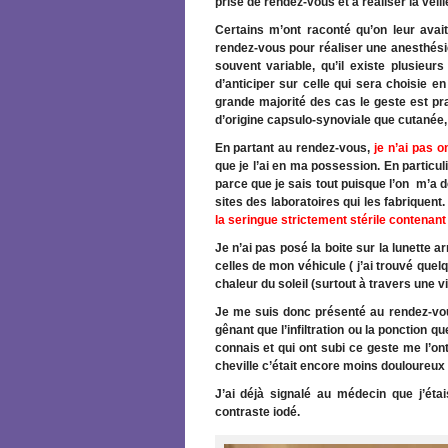
prise de rendez-vous et à réaliser la veille
Certains m’ont raconté qu’on leur ava
rendez-vous pour réaliser une anesthésie d
souvent variable, qu’il existe plusieurs
d’anticiper sur celle qui sera choisie e
grande majorité des cas le geste est pra
d’origine capsulo-synoviale que cutanée, 
En partant au rendez-vous,
je n’ai pas 
que je l’ai en ma possession. En particul
parce que je sais tout puisque l’on m’a dé
sites des laboratoires qui les fabriquent.
la seringue strictement stérile contenant 
Je n’ai pas posé la boite sur la lunette 
celles de mon véhicule ( j’ai trouvé que
chaleur du soleil (surtout à travers une vit
Je me suis donc présenté au rendez-vou
gênant que l’infiltration ou la ponction q
connais et qui ont subi ce geste me l’o
cheville c’était encore moins douloureux (
J’ai déjà signalé au médecin que j’éta
contraste iodé.