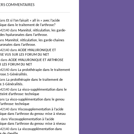
ERS COMMENTAIRES
dans
Et si l’on faisait « all in » avec l’acide
ique dans le traitement de l’arthrose?
n42140 dans
Mannitol, réticulation, les garde-
des hyaluronates dans l’arthrose.
ans
Mannitol, réticulation, les garde-chaines
uronates dans l’arthrose.
n42140 dans
ACIDE HYALURONIQUE ET
SE VUS SUR LES FORUM DU NET
s dans
ACIDE HYALURONIQUE ET ARTHROSE
R LES FORUM DU NET
n42140 dans
La prolothérapie dans le traitement
hrose.1-Généralités.
dans
La prolothérapie dans le traitement de
se.1-Généralités.
n42140 dans
La visco-supplémentation dans le
teint d’arthrose: technique
dans
La visco-supplémentation dans le genou
d’arthrose: technique
n42140 dans
Viscosupplementation à l’acide
ique dans l’arthrose du genou: mise à niveau
² dans
Viscosupplementation à l’acide
ique dans l’arthrose du genou: mise à niveau
n42140 dans
La viscosupplémentation dans
e de cheville