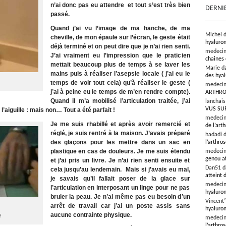
n’ai donc pas eu attendre et tout s’est très bien
DERNI
passé.
Quand j’ai vu l’image de ma hanche, de ma
Michel 
cheville, de mon épaule sur l’écran, le geste était
hyaluron
déjà terminé et on peut dire que je n’ai rien senti.
medeci
J’ai vraiment eu l’impression que le praticien
chaines 
mettait beaucoup plus de temps à se laver les
Marie d
mains puis à réaliser l’asepsie locale ( j’ai eu le
des hyal
temps de voir tout cela) qu’à réaliser le geste (
medeci
j’ai à peine eu le temps de m’en rendre compte).
ARTHRO
Quand il m’a mobilisé l’articulation traitée, j’ai
lanchai
VUS SU
’aiguille : mais non… Tout a été parfait !
medeci
Je me suis rhabillé et après avoir remercié et
de l’art
réglé, je suis rentré à la maison. J’avais préparé
hadadi 
des glaçons pour les mettre dans un sac en
l’arthro
plastique en cas de douleurs. Je me suis étendu
medeci
genou at
et j’ai pris un livre. Je n’ai rien senti ensuite et
Dan51 
cela jusqu’au lendemain. Mais si j’avais eu mal,
atteint 
je savais qu’il fallait poser de la glace sur
medeci
l’articulation en interposant un linge pour ne pas
hyaluron
bruler la peau. Je n’ai même pas eu besoin d’un
Vincent
arrêt de travail car j’ai un poste assis sans
hyaluron
aucune contrainte physique.
e
medeci
l’arthros