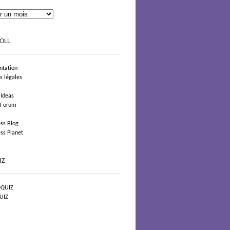
OLL
tation
s légales
 Ideas
 Forum
ss Blog
ss Planet
IZ
QUIZ
UIZ