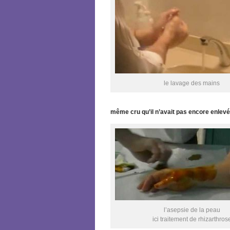
le lavage des mains
même cru qu’il n’avait pas encore enlevé l
l’asepsie de la peau
ici traitement de rhizarthros