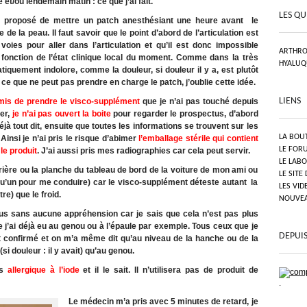
 et/ou lendemain matin : ce que j’ai fait.
LES QU
it proposé de mettre un patch anesthésiant une heure avant le
e la peau. Il faut savoir que le point d’abord de l’articulation est
 voies pour aller dans l’articulation et qu’il est donc impossible
ARTHRO
n fonction de l’état clinique local du moment. Comme dans la très
HYALUQ
tiquement indolore, comme la douleur, si douleur il y a, est plutôt
ce que ne peut pas prendre en charge le patch, j’oublie cette idée.
LIENS
omis de prendre le visco-supplément
que je n’ai pas touché depuis
ier,
je n’ai pas ouvert la boite
pour regarder le prospectus, d’abord
jà tout dit, ensuite que toutes les informations se trouvent sur les
LA BOU
 Ainsi je n’ai pris le risque d’abimer
l’emballage stérile qui contient
LE FOR
le produit
. J’ai aussi pris mes radiographies car cela peut servir.
LE LAB
arrière ou la planche du tableau de bord de la voiture de mon ami ou
LE SITE
lqu’un pour me conduire) car le visco-supplément déteste autant la
LES VID
re) que le froid.
NOUVEAU
s sans aucune appréhension car je sais que cela n’est pas plus
ue j’ai déjà eu au genou ou à l’épaule par exemple. Tous ceux que je
DEPUIS
nt confirmé et on m’a même dit qu’au niveau de la hanche ou de la
si douleur : il y avait) qu’au genou.
is
allergique à l’iode
et il le sait. Il n’utilisera pas de produit de
.
Le médecin m’a pris avec 5 minutes de retard, je