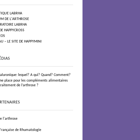
TIQUE LABRHA
UM DE L'ARTHROSE
ORATOIRE LABRHA
 DE HAPPYCROSS
EOS
 – LE SITE DE HAPPYMINI
ÉDIAS
yaluronique: lequel? A qui? Quand? Comment?
 une place pour les compléments alimentaires
traitement de l’arthrose ?
ARTENAIRES
 l'arthrose
 Française de Rhumatologie