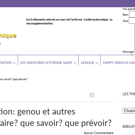
Vos quest
Nom
Les traitements naturels au cours de l’arthrose. L’acide hyaluronique. La
Mail
viscosupplementation.
Message
Leave This
TATION
LES AVENTURES D’ETIENNE SAINT
LEXIQUE
HAPPY SERIOUS GA
ue savoir? que prévoir?
LES TH
ion: genou et autres
faire? que savoir? que prévoir?
BIBLI
Aucun Commentaire