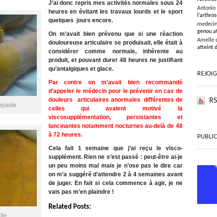
J’ai donc repris mes activités normales sous 24
Antonio
heures en évitant les travaux lourds et le sport
l’arthros
quelques jours encore.
medeci
genou at
On m’avait bien prévenu que si une réaction
Amelle 
douloureuse articulaire se produisait, elle était à
atteint 
considérer comme normale, inhérente au
produit, et pouvant durer 48 heures ne justifiant
qu’antalgiques et glace.
REJOI
Par contre on m’avait bien recommandé
d’appeler le médecin pour le prévenir en cas de
douleurs articulaires
anormales
différentes de
RS
épaule
celles qui avaient motivé la
viscosupplémentation, persistantes et
lancinantes notamment nocturnes au-delà de 48
à 72 heures.
PUBLIC
Cela fait 1 semaine que j’ai reçu le visco-
A
supplément. Rien ne s’est passé : peut-être ai-je
un peu moins mal mais je n’ose pas le dire car
on m’a suggéré d’attendre 2 à 4 semaines avant
de juger. En fait si cela commence à agir, je ne
vais pas m’en plaindre !
Related Posts:
lle