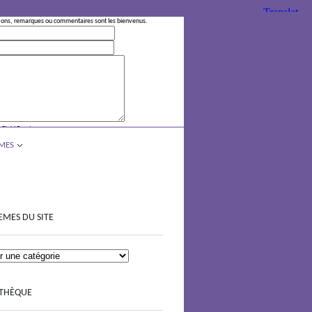
ions, remarques ou commentaires sont les bienvenus.
 Field Empty
MES
EMES DU SITE
OTHÈQUE