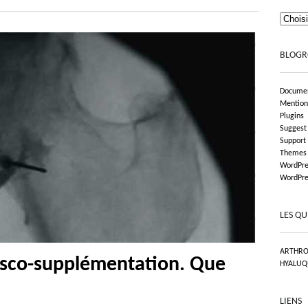
BLOGR
Documen
Mention
Plugins
Suggest
Support
Themes
WordPre
WordPre
LES QU
ARTHRO
visco-supplémentation. Que
HYALUQ
LIENS