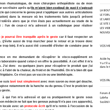
 mon rhumatologue, de mon chirurgien orthopédiste ou de mon
r secrétaire après qu’
ils m’aient bien expliqué de quoi il s’agissait
LA BOU
icle qui concerne le genou peut s’appliquer aux autres articulations
LE FOR
ation) dans la mesure où les traitements faits jusqu’à présent
LE LAB
l tolérés alors que je n’en étais pas actuellement au stade de la
LE SITE
i : l’un de ceux-ci m’a adressé à un radiologue pour réaliser
LES VID
NOUVEAU
 je pourrai être tranquille après le geste
car il faut respecter un
. (j’évite aussi de trop marcher pour le retour et je trouve donc
 trop loin). Il m’a aussi été conseillé d’éviter de conduire pour le
VOS M
nce en me demandant de récupérer le visco-supplément en
Acide h
boratoire quand celui-ci en offre la possibilité. A cet effet il m’a
Y-a t’il
 J’ai donc eu quelques jours pour récupérer le produit que j’ai
dans le 
à l’abri de la chaleur, du froid et de l’humidité. On m’a bien dit que
frigidaire. Ce n’est pas un vaccin ou une biothérapie.
VOS P
me suis
lavé tout simplement
avec mon savon ou mon gel douche.
s’agisse notamment de la hanche ou du genou. C’est le praticien qui
u geste.
Forum de
à qui l’on m’a adressé et qui va pratiquement le geste sous
Labrha
n médecin ne fait que les genoux puisqu’il n’a pas ces appareils),
Société
n locale avec un
protocole écrit
qu’il m’a remis à l’occasion de la