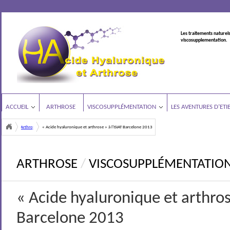
Les traitements naturels
viscosupplementation.
ACCUEIL
ARTHROSE
VISCOSUPPLÉMENTATION
LES AVENTURES D’ETI
Arthrose
« Acide hyaluronique et arthrose » à l’ISIAT Barcelone 2013
<
ARTHROSE
/
VISCOSUPPLÉMENTATIO
« Acide hyaluronique et arthrose
Barcelone 2013