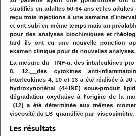
28 patients ayant une gonarthrose ont d
stratifiés en adultes 50-64 ans et les adultes
reçu trois injections à une semaine d’interva
et ont subi en même temps mais au préalabl
pour des analyses biochimiques et
rhéolog
tard ils ont eu une nouvelle ponction apr
examen clinique pour de nouvelles analyses.
La mesure du TNF-α, des interleukines pro 
8, 12
,
des cytokines anti-inflammato
interleukines 4, 10 et 13 a été réalisée à J0
hydroxynonénal (4-HNE) sous-produit lipid
dégradation oxydative à l’origine de la m
(12) a été déterminée aux mêmes mome
viscosité du LS quantifiée par viscosimètre.
Les résultats