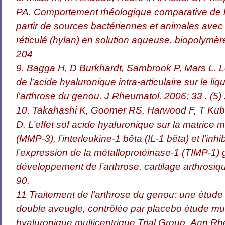
PA. Comportement rhéologique comparative de l
partir de sources bactériennes et animales avec
réticulé (hylan) en solution aqueuse. biopolymère
204
9. Bagga H, D Burkhardt, Sambrook P, Mars L. Le
de l’acide hyaluronique intra-articulaire sur le li
l’arthrose du genou. J Rheumatol. 2006; 33 . (5)
10. Takahashi K, Goomer RS, Harwood F, T Kub
D. L’effet sof acide hyaluronique sur la matrice 
(MMP-3), l’interleukine-1 bêta (IL-1 bêta) et l’inhib
l’expression de la métalloprotéinase-1 (TIMP-1)
développement de l’arthrose. cartilage arthrosiqu
90.
11 Traitement de l’arthrose du genou: une étud
double aveugle, contrôlée par placebo étude mul
hyaluronique multicentrique Trial Group. Ann Rh