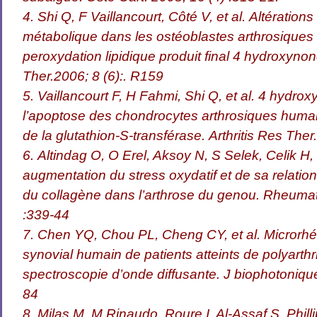
4. Shi Q, F Vaillancourt, Côté V, et al. Altérations 
métabolique dans les ostéoblastes arthrosiques
peroxydation lipidique produit final 4 hydroxynon
Ther.2006; 8 (6):. R159
5. Vaillancourt F, H Fahmi, Shi Q, et al. 4 hydrox
l’apoptose des chondrocytes arthrosiques humain
de la glutathion-S-transférase. Arthritis Res Ther
6. Altindag O, O Erel, Aksoy N, S Selek, Celik H
augmentation du stress oxydatif et de sa relati
du collagène dans l’arthrose du genou. Rheumatol
:339-44
7. Chen YQ, Chou PL, Cheng CY, et al. Microrhéo
synovial humain de patients atteints de polyarthr
spectroscopie d’onde diffusante. J biophotonique
84
8. Milas M, M Rinaudo, Roure I, Al-Assaf S, Phill