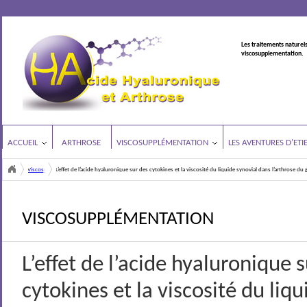
Les traitements naturels
viscosupplementation.
ACCUEIL
ARTHROSE
VISCOSUPPLÉMENTATION
LES AVENTURES D’ETI
Viscosupplémentation
L’effet de l’acide hyaluronique sur des cytokines et la viscosité du liquide synovial dans l’arthrose du
<
VISCOSUPPLÉMENTATION
L’effet de l’acide hyaluronique 
cytokines et la viscosité du liq