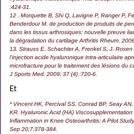
:424-31.
12 . Morquette B, Shi Q, Lavigne P, Ranger P, 
Benderdour M. de production de produits de per
dans les tissus arthrosiques: nouvelle preuve li
la dégradation du cartilage Arthritis Rheum. 2006
13. Strauss E, Schachter A, Frenkel S, J. Rosen L
l’injection acide hyaluronique intra-articulaire ap
microfracture pour le traitement des lésions du ca
J Sports Med. 2009; 37 (4) :720-6.
Et
* Vincent HK, Percival SS, Conrad BP, Seay AN,
KR. Hyaluronic Acid (HA) Viscosupplementation 
Inflammation in Knee Osteoarthritis: A Pilot Stu
Sep 20;7:378-384.