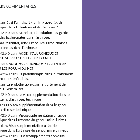
ERS COMMENTAIRES
dans
Et si l’on faisait « all in » avec l’acide
ique dans le traitement de l’arthrose?
n42140 dans
Mannitol, réticulation, les garde-
des hyaluronates dans l’arthrose.
ans
Mannitol, réticulation, les garde-chaines
uronates dans l’arthrose.
n42140 dans
ACIDE HYALURONIQUE ET
SE VUS SUR LES FORUM DU NET
s dans
ACIDE HYALURONIQUE ET ARTHROSE
R LES FORUM DU NET
n42140 dans
La prolothérapie dans le traitement
hrose.1-Généralités.
dans
La prolothérapie dans le traitement de
se.1-Généralités.
n42140 dans
La visco-supplémentation dans le
teint d’arthrose: technique
dans
La visco-supplémentation dans le genou
d’arthrose: technique
n42140 dans
Viscosupplementation à l’acide
ique dans l’arthrose du genou: mise à niveau
² dans
Viscosupplementation à l’acide
ique dans l’arthrose du genou: mise à niveau
n42140 dans
La viscosupplémentation dans