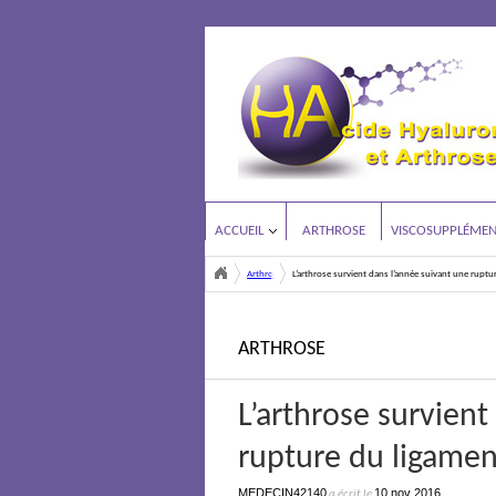
ACCUEIL
ARTHROSE
VISCOSUPPLÉMEN
Arthrose
L’arthrose survient dans l’année suivant une ruptur
<
ARTHROSE
L’arthrose survient
rupture du ligament
MEDECIN42140
10 nov 2016
a écrit le