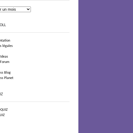
OLL
tation
s légales
 Ideas
 Forum
ss Blog
ss Planet
IZ
QUIZ
UIZ