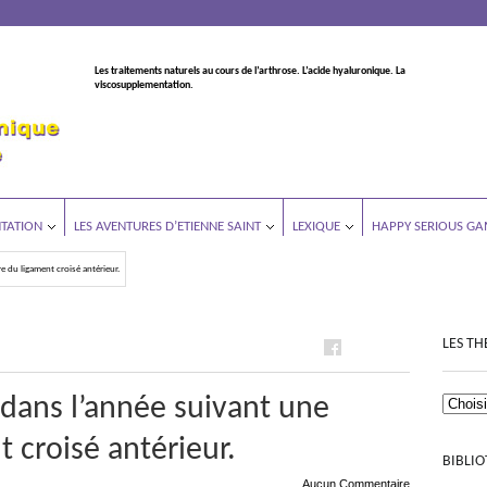
Les traitements naturels au cours de l’arthrose. L’acide hyaluronique. La
viscosupplementation.
TATION
LES AVENTURES D’ETIENNE SAINT
LEXIQUE
HAPPY SERIOUS GA
e du ligament croisé antérieur.
LES TH
 dans l’année suivant une
 croisé antérieur.
BIBLI
Aucun Commentaire