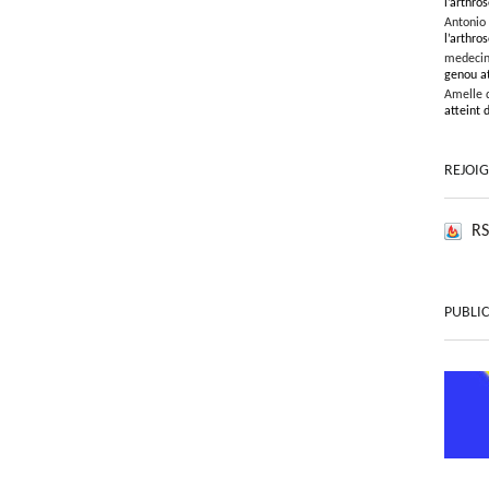
l’arthros
Antonio
l’arthros
medeci
genou at
Amelle 
atteint 
REJOI
RS
PUBLIC