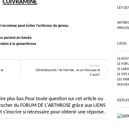
CUIVRAMINE
LES QU
ARTHRO
l reconnue peut éviter l’arthrose du genou.
HYALUQ
se partent en fumée
LIENS
ntion à la gonarthrose
LA BOU
LE FOR
Suivant
LE LAB
 la
Déremboursés ! Ils l'ont fait...et ce n'est pas le
LE SITE
1°avril !
LES VID
NOUVEAU
e plus bas.Pour toute question sur cet article ou
DEPUIS
pprocher du FORUM DE L'ARTHROSE grâce aux LIENS
t s'inscrire si nécessaire pour obtenir une réponse.
.