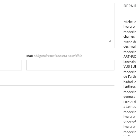
DERNI
Michel 
hyaluron
medeci
chaines 
Marie d
des hyal
medeci
Mail
obligatoire mais ne sera pas visible
ARTHRO
lanchai
VUS SU
medeci
de l’art
hadadi 
l’arthro
medeci
genou at
Dan51 
atteint 
medeci
hyaluron
Vincent
hyaluron
medeci