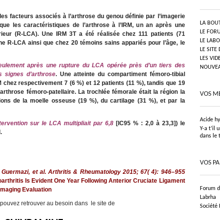
les facteurs associés à l’arthrose du genou définie par l’imagerie
LA BOU
ue les caractéristiques de l’arthrose à l’IRM, un an après une
LE FOR
rieur (R-LCA). Une IRM 3T a été réalisée chez 111 patients (71
LE LAB
e R-LCA ainsi que chez 20 témoins sains appariés pour l’âge, le
LE SITE
LES VID
eulement après une rupture du LCA opérée près d’un tiers des
NOUVEAU
s signes d’arthrose
. Une atteinte du compartiment fémoro-tibial
RM chez respectivement 7 (6 %) et 12 patients (11 %), tandis que 19
arthrose fémoro-patellaire. La trochlée fémorale était la région la
VOS M
ons de la moelle osseuse (19 %), du cartilage (31 %), et par la
Acide h
rvention sur le LCA multipliait par 6,8
[IC95 % : 2,0 à 23,3]) le
Y-a t’il
d.
dans le 
VOS P
i Guermazi, et al. Arthritis & Rheumatology 2015; 67( 4): 946–955
arthritis Is Evident One Year Following Anterior Cruciate Ligament
Forum de
Imaging Evaluation
Labrha
 pouvez retrouver au besoin dans le site de
Société