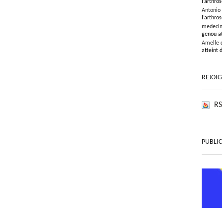
l’arthros
Antonio
l’arthros
medeci
genou at
Amelle 
atteint 
REJOI
RS
PUBLIC