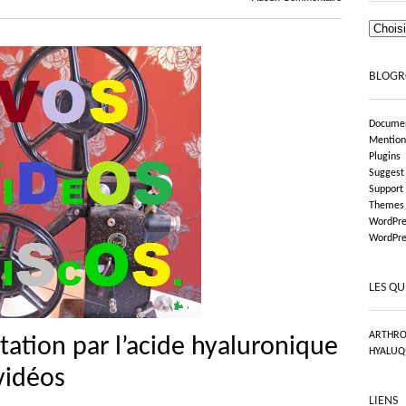
BLOGR
Documen
Mention
Plugins
Suggest
Support
Themes
WordPre
WordPre
LES QU
ARTHRO
ation par l’acide hyaluronique
HYALUQ
vidéos
LIENS