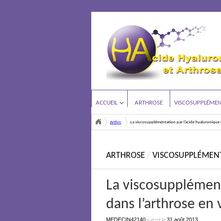
ACCUEIL
ARTHROSE
VISCOSUPPLÉMEN
Arthrose
La viscosupplémentation par l’acide hyaluronique 
<
ARTHROSE
/
VISCOSUPPLÉMEN
La viscosupplément
dans l’arthrose en 
MEDECIN42140
31 août 2013
a écrit le