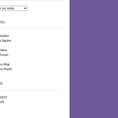
OLL
tation
s légales
 Ideas
 Forum
ss Blog
ss Planet
IZ
QUIZ
UIZ