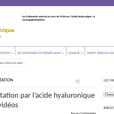
Les traitements naturels au cours de l’arthrose. L’acide hyaluronique. La
viscosupplementation.
TATION
LES AVENTURES D’ETIENNE SAINT
LEXIQUE
HAPPY SERIOUS GA
dans l’arthrose en vidéos
TATION
LES TH
ation par l’acide hyaluronique
vidéos
BIBLI
Aucun Commentaire