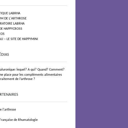
TIQUE LABRHA
UM DE L'ARTHROSE
ORATOIRE LABRHA
 DE HAPPYCROSS
EOS
 – LE SITE DE HAPPYMINI
ÉDIAS
yaluronique: lequel? A qui? Quand? Comment?
 une place pour les compléments alimentaires
traitement de l’arthrose ?
ARTENAIRES
 l'arthrose
 Française de Rhumatologie