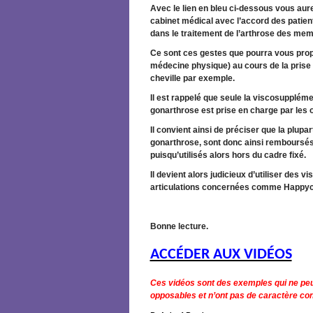
Avec le lien en bleu ci-dessous vous aur
cabinet médical avec l’accord des patie
dans le traitement de l’arthrose des me
Ce sont ces gestes que pourra vous prop
médecine physique) au cours de la prise 
cheville par exemple.
Il est rappelé que seule la viscosuppléme
gonarthrose est prise en charge par les
Il convient ainsi de préciser que la plupa
gonarthrose, sont donc ainsi remboursés m
puisqu’utilisés alors hors du cadre fixé.
Il devient alors judicieux d’utiliser de
articulations concernées comme Happycro
Bonne lecture.
ACCÉDER AUX VIDÉOS
Ces vidéos sont des exemples qui ne peu
opposables et n’ont pas de caractère con