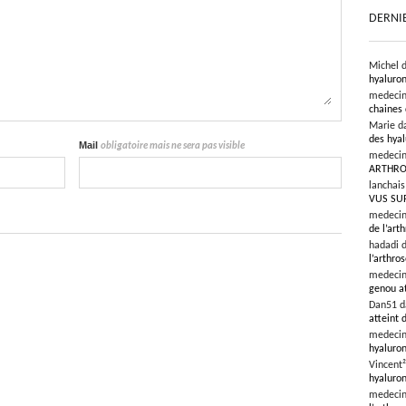
DERNI
Michel 
hyaluron
medeci
chaines 
Marie d
des hyal
Mail
obligatoire mais ne sera pas visible
medeci
ARTHRO
lanchai
VUS SU
medeci
de l’art
hadadi 
l’arthro
medeci
genou at
Dan51 
atteint 
medeci
hyaluron
Vincent
hyaluron
medeci