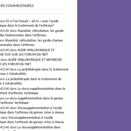
ERS COMMENTAIRES
dans
Et si l’on faisait « all in » avec l’acide
ique dans le traitement de l’arthrose?
n42140 dans
Mannitol, réticulation, les garde-
des hyaluronates dans l’arthrose.
ans
Mannitol, réticulation, les garde-chaines
uronates dans l’arthrose.
n42140 dans
ACIDE HYALURONIQUE ET
SE VUS SUR LES FORUM DU NET
s dans
ACIDE HYALURONIQUE ET ARTHROSE
R LES FORUM DU NET
n42140 dans
La prolothérapie dans le traitement
hrose.1-Généralités.
dans
La prolothérapie dans le traitement de
se.1-Généralités.
n42140 dans
La visco-supplémentation dans le
teint d’arthrose: technique
dans
La visco-supplémentation dans le genou
d’arthrose: technique
n42140 dans
Viscosupplementation à l’acide
ique dans l’arthrose du genou: mise à niveau
² dans
Viscosupplementation à l’acide
ique dans l’arthrose du genou: mise à niveau
n42140 dans
La viscosupplémentation dans