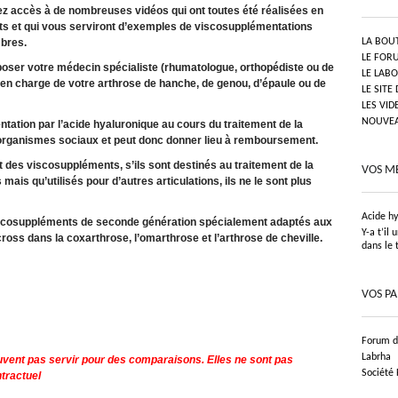
ez accès à de nombreuses vidéos qui ont toutes été réalisées en
nts et qui vous serviront d’exemples de viscosupplémentations
mbres.
LA BOU
LE FOR
oser votre médecin spécialiste (rhumatologue, orthopédiste ou de
LE LAB
en charge de votre arthrose de hanche, de genou, d’épaule ou de
LE SITE
LES VID
NOUVEAU
ntation par l’acide hyaluronique au cours du traitement de la
 organismes sociaux et peut donc donner lieu à remboursement.
rt des viscosuppléments, s’ils sont destinés au traitement de la
VOS M
ais qu’utilisés pour d’autres articulations, ils ne le sont plus
Acide h
s viscosuppléments de seconde génération spécialement adaptés aux
Y-a t’il
ss dans la coxarthrose, l’omarthrose et l’arthrose de cheville.
dans le 
VOS P
Forum de
Labrha
vent pas servir pour des comparaisons. Elles ne sont pas
Société
tractuel