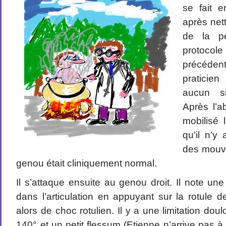
se fait 
après net
de la p
protoc
précéde
praticien
aucun s
Après l’ab
mobilisé l
qu’il n’y 
des mouv
genou était cliniquement normal.
Il s’attaque ensuite au genou droit. Il note une
dans l’articulation en appuyant sur la rotule d
alors de choc rotulien. Il y a une limitation dou
140° et un petit flessum (Etienne n’arrive pas