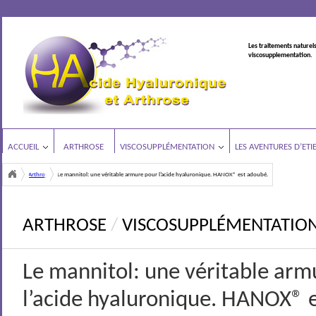
Les traitements naturels
viscosupplementation.
ACCUEIL
ARTHROSE
VISCOSUPPLÉMENTATION
LES AVENTURES D’ETI
Arthrose
Le mannitol: une véritable armure pour l’acide hyaluronique. HANOX® est adoubé.
<
ARTHROSE
/
VISCOSUPPLÉMENTATIO
Le mannitol: une véritable arm
l’acide hyaluronique. HANOX® 