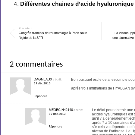
Différentes chaines d’acide hyaluronique
Précédent
Congrès français de rhumatologie à Paris sous
La viscosuppl
l'égide de la SFR
une alternative
2 commentaires
DAGNEAUX
Bonjour,quel est le délai escompté pou
a écrit:
19 déc 2013
après trois infiltrations de HYALGAN sv
Répondre
MEDECIN42140
Le délai pour obtenir une
a écrit:
acides hyaluroniques est 
19 déc 2013
qu’il y a généralement éc
après 7 à 10 semaines d’a
sûr cela va dépendre de l’
Répondre
niveau de l’arthrose. Le H