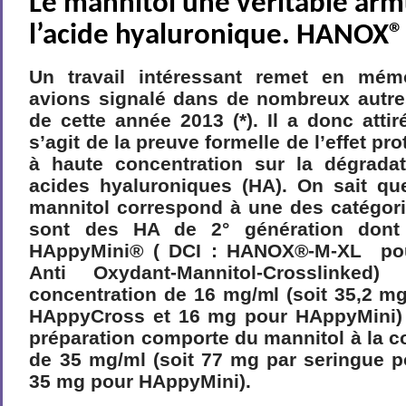
Le mannitol une véritable ar
l’acide hyaluronique. HANOX®
Un travail intéressant remet en mé
avions signalé dans de nombreux autres
de cette année 2013 (*). Il a donc attiré
s’agit de la preuve formelle de l’effet pr
à haute concentration sur la dégrada
acides hyaluroniques (HA).
On sait que
mannitol correspond à une des catégo
sont des HA de 2° génération don
HAppyMini® ( DCI : HANOX®-M-XL pou
Anti Oxydant-Mannitol-Crosslink
concentration de 16 mg/ml (soit 35,2 m
HAppyCross et 16 mg pour HAppyMini) y 
préparation comporte du mannitol à la c
de 35 mg/ml (soit 77 mg par seringue 
35 mg pour HAppyMini).