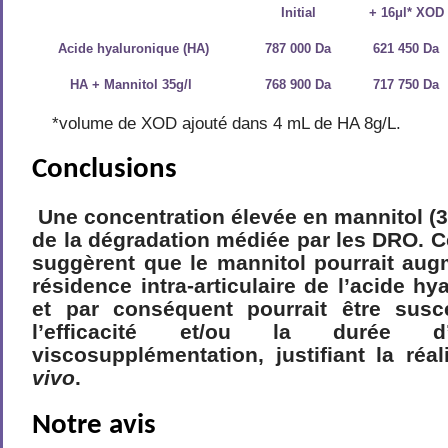
Initial
+ 16μl* XOD
Acide hyaluronique (HA)
787 000 Da
621 450 Da
HA + Mannitol 35g/l
768 900 Da
717 750 Da
*volume de XOD ajouté dans 4 mL de HA 8g/L.
Conclusions
Une concentration élevée en mannitol (35
de la dégradation médiée par les DRO. Ce
suggèrent que le mannitol pourrait aug
résidence intra-articulaire de l’acide h
et par conséquent pourrait être susce
l’efficacité et/ou la durée 
viscosupplémentation, justifiant la réa
vivo
.
Notre avis