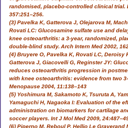
randomised, placebo-controlled clinical trial.
357:251–256.
(3) Pavelka K, Gatterova J, Olejarova M, Mach
Rovati LC: Glucosamine sulfate use and dela
knee osteoarthritis: a 3-year, randomized, pl
double-blind study. Arch Intern Med 2002, 1
(4) Bruyere O, Pavelka K, Rovati LC, Deroisy 
Gatterova J, Giacovelli G, Reginster JY: Gluc
reduces osteoarthritis progression in post
with knee osteoarthritis: evidence from two 3
Menopause 2004, 11:138–143
(5) Yoshimura M, Sakamoto K, Tsuruta A, Yam
Yamaguchi H, Nagaoka I: Evaluation of the ef
administration on biomarkers for cartilage a
soccer players. Int J Mol Med 2009, 24:487–4
(6) Piperno M, Reboul P, Hellio Le Graverand