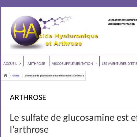
Les traitements naturels
viscosupplementation.
ACCUEIL
ARTHROSE
VISCOSUPPLÉMENTATION
LES AVENTURES D’ETI
Arthrose
Le sulfate de glucosamine est efficace dans l’arthrose
<
ARTHROSE
Le sulfate de glucosamine est e
l’arthrose