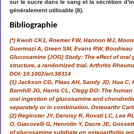
sur le sucre dans le sang et la sécrétion d’in
généralement utilisable (8).
Bibliographie
(*) Kwoh CK1, Roemer FW, Hannon MJ, Moore
Guermazi A, Green SM, Evans RW, Boudreau 
Glucosamine (JOG) Study: The effect of oral 
structure, a randomized trial. Arthritis Rheum
DOI: 10.1002/art.38314
(1) Jackson CG, Plaas AH, Sandy JD, Hua C,
Barnhill JG, Harris CL, Clegg DO: The human
oral ingestion of glucosamine and chondroiti
separately or in combination. Osteoarthr Cart
(2) Reginster JY, Deroisy R, Rovati LC, Lee R
O, Giacovelli G, Henrotin Y, Dacre JE, Gosset
of glucosamine sulphate on osteoarthritis pr