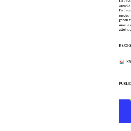
l’arthros
Antonio
l’arthros
medeci
genou at
Amelle 
atteint 
REJOI
RS
PUBLIC