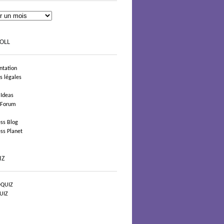
OLL
tation
s légales
 Ideas
 Forum
ss Blog
ss Planet
IZ
QUIZ
UIZ