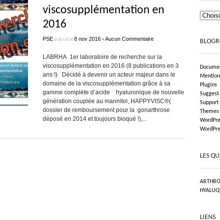
viscosupplémentation en
2016
PSE
8 nov 2016
Aucun Commentaire
a écrit le
•
BLOGR
LABRHA 1er laboratoire de recherche sur la
viscosupplémentation en 2016 (8 publications en 3
Documen
ans !) Décidé à devenir un acteur majeur dans le
Mention
domaine de la viscosupplémentation grâce à sa
Plugins
gamme complète d’acide hyaluronique de nouvelle
Suggest
génération couplée au mannitol, HAPPYVISC®(
Support
dossier de remboursement pour la gonarthrose
Themes
déposé en 2014 et toujours bloqué !),...
WordPre
WordPre
LES QU
ARTHRO
HYALUQ
LIENS