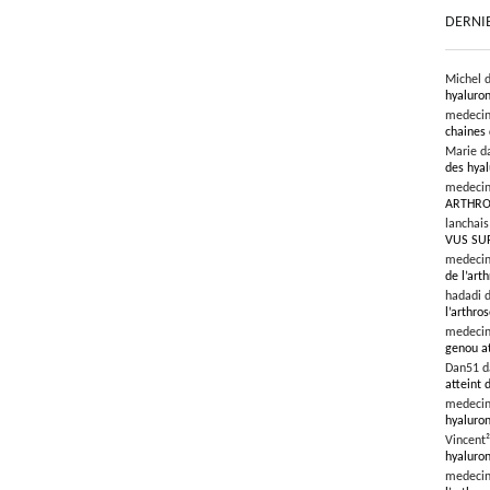
DERNI
Michel 
hyaluron
medeci
chaines 
Marie d
des hyal
medeci
ARTHRO
lanchai
VUS SU
medeci
de l’art
hadadi 
l’arthro
medeci
genou at
Dan51 
atteint 
medeci
hyaluron
Vincent
hyaluron
medeci