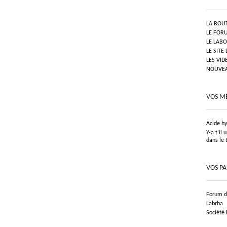
LA BOU
LE FOR
LE LAB
LE SITE
LES VID
NOUVEAU
VOS M
Acide h
Y-a t’il
dans le 
VOS P
Forum de
Labrha
Société