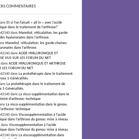
ERS COMMENTAIRES
dans
Et si l’on faisait « all in » avec l’acide
ique dans le traitement de l’arthrose?
n42140 dans
Mannitol, réticulation, les garde-
des hyaluronates dans l’arthrose.
ans
Mannitol, réticulation, les garde-chaines
uronates dans l’arthrose.
n42140 dans
ACIDE HYALURONIQUE ET
SE VUS SUR LES FORUM DU NET
s dans
ACIDE HYALURONIQUE ET ARTHROSE
R LES FORUM DU NET
n42140 dans
La prolothérapie dans le traitement
hrose.1-Généralités.
dans
La prolothérapie dans le traitement de
se.1-Généralités.
n42140 dans
La visco-supplémentation dans le
teint d’arthrose: technique
dans
La visco-supplémentation dans le genou
d’arthrose: technique
n42140 dans
Viscosupplementation à l’acide
ique dans l’arthrose du genou: mise à niveau
² dans
Viscosupplementation à l’acide
ique dans l’arthrose du genou: mise à niveau
n42140 dans
La viscosupplémentation dans