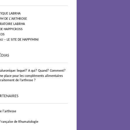
TIQUE LABRHA
UM DE L'ARTHROSE
ORATOIRE LABRHA
 DE HAPPYCROSS
EOS
 – LE SITE DE HAPPYMINI
ÉDIAS
yaluronique: lequel? A qui? Quand? Comment?
 une place pour les compléments alimentaires
traitement de l’arthrose ?
ARTENAIRES
 l'arthrose
 Française de Rhumatologie